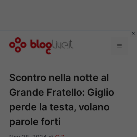
Vai
al
Menu
contenuto
Scontro nella notte al
Grande Fratello: Giglio
perde la testa, volano
parole forti