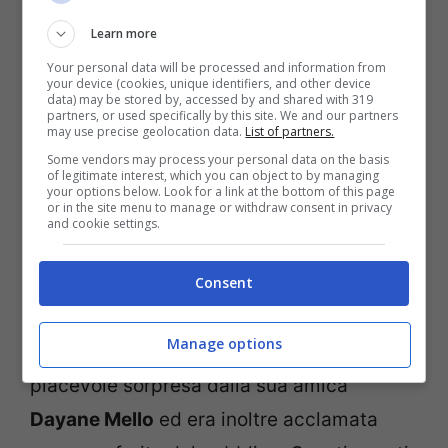
Learn more
Your personal data will be processed and information from
your device (cookies, unique identifiers, and other device
data) may be stored by, accessed by and shared with 319
partners, or used specifically by this site. We and our partners
may use precise geolocation data.
List of partners.
Some vendors may process your personal data on the basis
of legitimate interest, which you can object to by managing
your options below. Look for a link at the bottom of this page
or in the site menu to manage or withdraw consent in privacy
and cookie settings.
Giglio – foto grandefratello.mediaset.it – bloglive.it
Consent
Mentre Luca esternava il suo dissenso nel
Manage options
giardino della casa,
Helena
riceveva una
piacevole sorpresa dalla sua amica
Dayane Mello
ed era inoltre acclamata