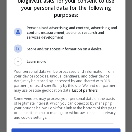
bloglive.it asks for your consent to use
your personal data for the following
purposes:
Personalised advertising and content, advertising and
content measurement, audience research and
La carriera di Scardina prosegue con la
services development
vittoria del titolo WBO Intercontinentale dei
Store and/or access information on a device
supermedi nel 2021, ma il 2022 segna un
Learn more
momento difficile: la sconfitta per KO
Your personal data will be processed and information from
tecnico contro Giovanni De Carolis e
your device (cookies, unique identifiers, and other device
data) may be stored by, accessed by and shared with 319
l’annullamento della rivincita a causa di
partners, or used specifically by this site. We and our partners
may use precise geolocation data.
List of partners.
problemi di peso. Un ulteriore colpo arriva
Some vendors may process your personal data on the basis
of legitimate interest, which you can object to by managing
nel 2023, quando un
grave malore
lo
your options below. Look for a link at the bottom of this page
or in the site menu to manage or withdraw consent in privacy
costringe a una pausa forzata dalla boxe.
and cookie settings.