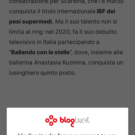
consacrazione per Scardina, che l’8 marzo
conquista il titolo internazionale
IBF dei
pesi supermedi.
Ma il suo talento non si
limita al ring: nel 2020, fa il suo debutto
televisivo in Italia partecipando a
“
Ballando con le stelle
“, dove, insieme alla
ballerina Anastasia Kuzmina, conquista un
lusinghiero quinto posto.