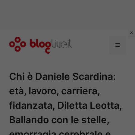
Vai
al
Menu
contenuto
Chi è Daniele Scardina:
età, lavoro, carriera,
fidanzata, Diletta Leotta,
Ballando con le stelle,
emorragia cerebrale e