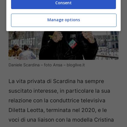
Consent
Manage options
Daniele Scardina – foto Ansa – bloglive.it
La vita privata di Scardina ha sempre
suscitato interesse, in particolare la sua
relazione con la conduttrice televisiva
Diletta Leotta, terminata nel 2020, e le
voci di una liaison con la modella Cristina