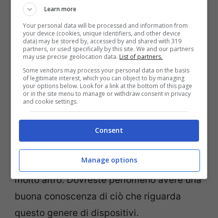
dieci o vent’anni fa. Il mondo è andato
Learn more
avanti a una velocità incredibile,
ed è
Your personal data will be processed and information from
essenziale riuscire a restare al passo
.
your device (cookies, unique identifiers, and other device
data) may be stored by, accessed by and shared with 319
partners, or used specifically by this site. We and our partners
may use precise geolocation data.
List of partners.
Ciò è vero soprattutto se lavorate a stretto
Some vendors may process your personal data on the basis
of legitimate interest, which you can object to by managing
contatto con la tecnologia. Se negli anni
your options below. Look for a link at the bottom of this page
or in the site menu to manage or withdraw consent in privacy
avete lavorato nel settore marketing oggi
and cookie settings.
non potete non avere delle solide basi
relative ai social media. In più in molti
Consent
settori hanno fatto la loro comparsa
Manage options
computer, tablet, interfacce digitali e
molto altro. Dovreste perlomeno avere una
buona conoscenza di ciò che riguarda
questo genere di dispositivi.