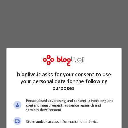
Un buon sistema per essere più
interessanti per le aziende è quello di
bloglive.it asks for your consent to use
acquisire nuove competenze, aggiornando
your personal data for the following
purposes:
il vostro bagaglio di conoscenze e di
qualifiche. Oggi, con lo sviluppo delle
Personalised advertising and content, advertising and
content measurement, audience research and
nuove tecnologie, non si può restare
services development
ancorati a skill che sono state acquisite
Store and/or access information on a device