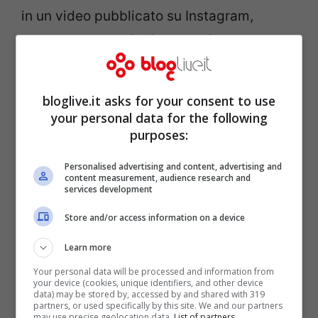
in un video pubblicato su Instagram,
mostrando le
ustioni al braccio, coperte
da alcune fasciatu
re. L’ex concorrente di
MasterChef stava cucinando il giorno del
bloglive.it asks for your consent to use
suo compleanno, il 18 maggio, quando la
your personal data for the following
purposes:
sua
maglietta ha improvvisamente preso
fuoco.
“
Ero vicino ai fornelli, mi sono
Personalised advertising and content, advertising and
content measurement, audience research and
allungata per prendere una spezia e il
services development
cotone della maglia ha preso fuoco.
Store and/or access information on a device
Probabilmente c’era del materiale
Learn more
sintetico
”, ha spiegato. Il tessuto, a causa
Your personal data will be processed and information from
della componente sintetica, ha permesso
your device (cookies, unique identifiers, and other device
data) may be stored by, accessed by and shared with 319
al fuoco di divampare in velocità.
partners, or used specifically by this site. We and our partners
may use precise geolocation data.
List of partners.