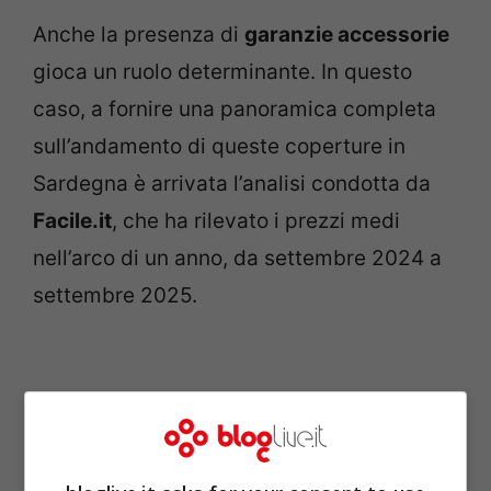
Anche la presenza di
garanzie accessorie
gioca un ruolo determinante. In questo
caso, a fornire una panoramica completa
sull’andamento di queste coperture in
Sardegna è arrivata l’analisi condotta da
Facile.it
, che ha rilevato i prezzi medi
nell’arco di un anno, da settembre 2024 a
settembre 2025.