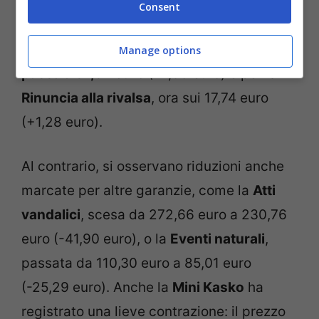
Consent
Si registra una lievissima crescita anche
per la
Infortuni del Conducente, che
Manage options
passa a 37,62 euro
(+1,55 euro) e per la
Rinuncia alla rivalsa
, ora sui 17,74 euro
(+1,28 euro).
Al contrario, si osservano riduzioni anche
marcate per altre garanzie, come la
Atti
vandalici
, scesa da 272,66 euro a 230,76
euro (-41,90 euro), o la
Eventi naturali
,
passata da 110,30 euro a 85,01 euro
(-25,29 euro). Anche la
Mini Kasko
ha
registrato una lieve contrazione: il prezzo