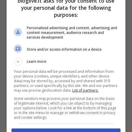
bloglive.it asks for your consent to use
your personal data for the following
purposes:
Personalised advertising and content, advertising and
content measurement, audience research and
services development
Tra le garanzie che hanno registrato gli
Store and/or access information on a device
incrementi maggiori rientra la
Cristalli
, con
Learn more
un prezzo medio è salito da 58,89 euro a
Your personal data will be processed and information from
66,42 euro nell’arco di un anno, per una
your device (cookies, unique identifiers, and other device
data) may be stored by, accessed by and shared with 319
variazione di +7,53 euro. Piccoli aumenti si
partners, or used specifically by this site. We and our partners
may use precise geolocation data.
List of partners.
rilevano anche per l’
Assistenza Stradale
,
Some vendors may process your personal data on the basis
passata da 27,20 euro a 29,22 euro, e per
of legitimate interest, which you can object to by managing
your options below. Look for a link at the bottom of this page
or in the site menu to manage or withdraw consent in privacy
la Bonus protetto, che sale da 31,88 euro a
and cookie settings.
33,93 euro.