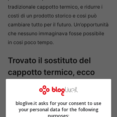
tradizionale cappotto termico, e ridurre i
costi di un prodotto storico e cosi può
cambiare tutto per il futuro. Un’opportunità
che nessuno immaginava fosse possibile
in cosi poco tempo.
Trovato il sostituto del
cappotto termico, ecco
come funziona nello
specifico
bloglive.it asks for your consent to use
your personal data for the following
purposes: