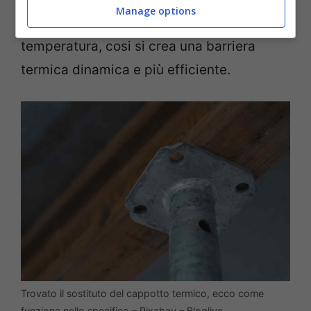
Manage options
maniera repentina ai cambi di
temperatura, cosi si crea una barriera
termica dinamica e più efficiente.
Trovato il sostituto del cappotto termico, ecco come
funziona nello specifico – Pixabay – Bloglive