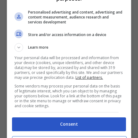
Personalised advertising and content, advertising and
content measurement, audience research and
services development
Store and/or access information on a device
Learn more
Your personal data will be processed and information from
your device (cookies, unique identifiers, and other device
data) may be stored by, accessed by and shared with 319
partners, or used specifically by this site. We and our partners
E’ accaduto tutto in Norvegia con un team
may use precise geolocation data.
List of partners.
di ingegneri che hanno analizzato tutto ed
Some vendors may process your personal data on the basis
of legitimate interest, which you can object to by managing
hanno trovato cosi un metodo alternativo
your options below. Look for a link at the bottom of this page
or in the site menu to manage or withdraw consent in privacy
al più noto cappotto termico. In primo
and cookie settings.
luogo serviva trovare soluzioni per i climi
Consent
più rigidi. Questo nuovo sistema prevede
dei materiali leggeri e che reagiscono in