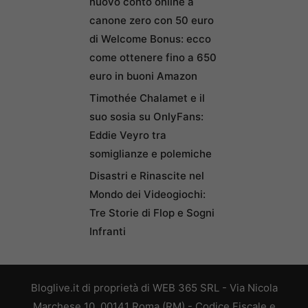
nuovo conto online a
canone zero con 50 euro
di Welcome Bonus: ecco
come ottenere fino a 650
euro in buoni Amazon
Timothée Chalamet e il
suo sosia su OnlyFans:
Eddie Veyro tra
somiglianze e polemiche
Disastri e Rinascite nel
Mondo dei Videogiochi:
Tre Storie di Flop e Sogni
Infranti
Bloglive.it di proprietà di WEB 365 SRL - Via Nicola
Marchese 10, 00141 Roma (RM) - Codice Fiscale e