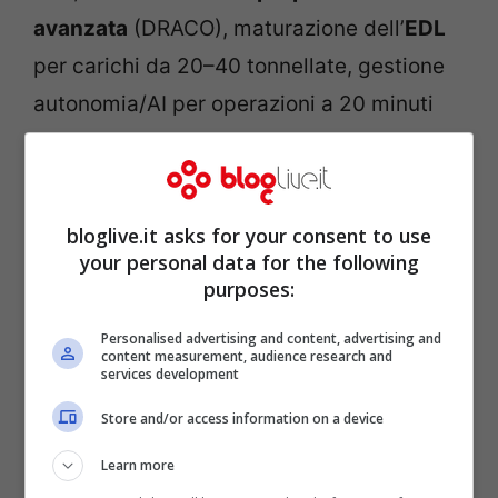
avanzata
(DRACO), maturazione dell’
EDL
per carichi da 20–40 tonnellate, gestione
autonomia/AI per operazioni a 20 minuti
luce.
Capacità di superficie:
energia da fissione
bloglive.it asks for your consent to use
10 kWe scalabile (derivata dal programma
your personal data for the following
NASA/DOE; prima demo prevista sulla
purposes:
Luna a fine anni ’20/inizio ’30), habitat
Personalised advertising and content, advertising and
content measurement, audience research and
pressurizzati modulari, ISRU per ossigeno
services development
e propellenti.
Store and/or access information on a device
Learn more