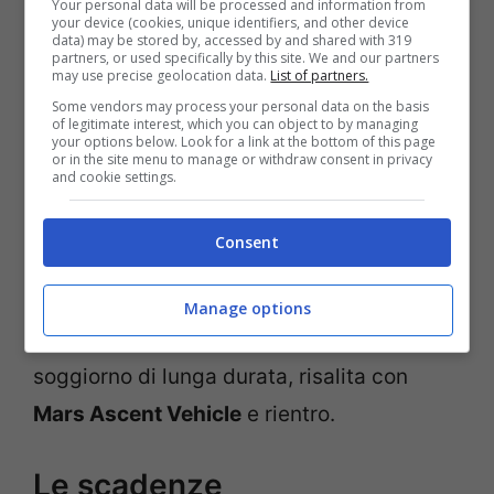
Your personal data will be processed and information from
your device (cookies, unique identifiers, and other device
data) may be stored by, accessed by and shared with 319
partners, or used specifically by this site. We and our partners
may use precise geolocation data.
List of partners.
Some vendors may process your personal data on the basis
of legitimate interest, which you can object to by managing
your options below. Look for a link at the bottom of this page
or in the site menu to manage or withdraw consent in privacy
and cookie settings.
Consent
Architettura a tappe: lancio di cargo
anticipati, montaggio in orbita del
transfer
Manage options
marziano
, partenza in finestra biennale,
soggiorno di lunga durata, risalita con
Mars Ascent Vehicle
e rientro.
Le scadenze