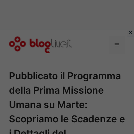
Vai
al
Menu
contenuto
Pubblicato il Programma
della Prima Missione
Umana su Marte:
Scopriamo le Scadenze e
i Dettagli del