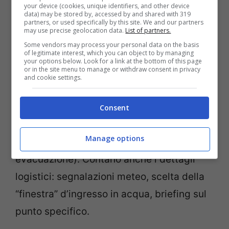
perché la crociera era legata a una
your device (cookies, unique identifiers, and other device
data) may be stored by, accessed by and shared with 319
spedizione scientifica
. Gli inquirenti
partners, or used specifically by this site. We and our partners
may use precise geolocation data.
List of partners.
vogliono capire l’assetto organizzativo: chi
Some vendors may process your personal data on the basis
of legitimate interest, which you can object to by managing
pianificava le immersioni, chi le guidava,
your options below. Look for a link at the bottom of this page
or in the site menu to manage or withdraw consent in privacy
quale rapporto c’era tra attività di ricerca e
and cookie settings.
sicurezza subacquea. Contano i numeri:
quanti partecipanti, quanti istruttori o
Consent
guide, quali protocolli di emergenza a
Manage options
bordo (ossigeno, kit, tempi di
evacuazione). Contano anche i dettagli
logistici: segnalazioni meteo, scelta della
“finestra” d’ingresso in acqua, briefing sul
punto specifico.