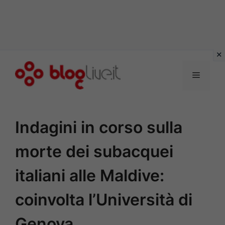
Vai
al
Menu
contenuto
Indagini in corso sulla
morte dei subacquei
italiani alle Maldive:
coinvolta l’Università di
Genova