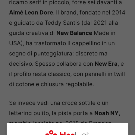
ricamo serif in piccolo, forse sei davanti a
Aimé Leon Dore
. Il brand, fondato nel 2014
e guidato da Teddy Santis (dal 2021 alla
guida creativa di
New Balance
Made in
USA), ha trasformato il cappellino in un
segno di punteggiatura: discreto ma
decisivo. Spesso collabora con
New Era
, e
il profilo resta classico, con pannelli in twill
di cotone e chiusura regolabile.
Se invece vedi una croce sottile o un
lettering pulito, la pista porta a
Noah NY
,
marchio lanciato nel 2015 da Brendon
Babenzien. Lì l’energia è preppy-skate: