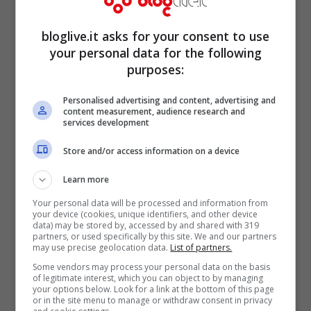
colore giusto, ironia sotto traccia, qualità
bloglive.it asks for your consent to use
che regge il tempo. Prezzi?
your personal data for the following
Indicativamente tra i 50 e gli 85 dollari per
purposes:
i cappelli più diffusi, a seconda delle
Personalised advertising and content, advertising and
content measurement, audience research and
collaborazioni e dei materiali. Non c’è una
services development
conferma ufficiale sul modello scelto da
Store and/or access information on a device
White al momento della stesura, ma
Learn more
l’estetica parla quella lingua.
Your personal data will be processed and information from
your device (cookies, unique identifiers, and other device
data) may be stored by, accessed by and shared with 319
partners, or used specifically by this site. We and our partners
may use precise geolocation data.
List of partners.
Some vendors may process your personal data on the basis
of legitimate interest, which you can object to by managing
your options below. Look for a link at the bottom of this page
or in the site menu to manage or withdraw consent in privacy