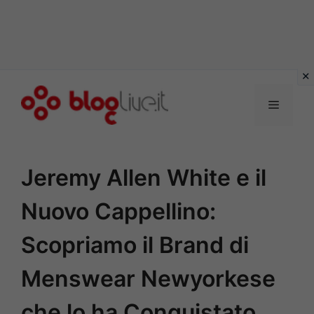
Vai
al
Menu
contenuto
Jeremy Allen White e il
Nuovo Cappellino:
Scopriamo il Brand di
Menswear Newyorkese
che lo ha Conquistato