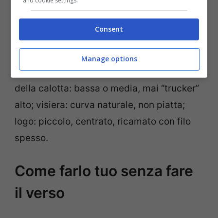
and cookie settings.
Consent
Manage options
Per riconoscerlo, guarda tre cose: altezza
della calotta: bassa o media, mai “trucker”
alto; visiera: curva naturale, non piatta;
logo: piccolo, centrato, ricamato con filo
spesso.
Come farlo tuo senza fare
il verso