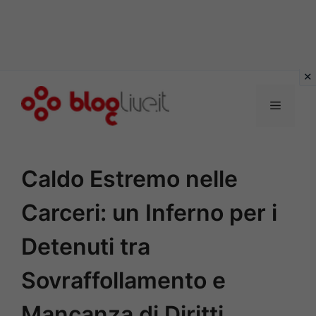
Vai
al
Menu
contenuto
Caldo Estremo nelle
Carceri: un Inferno per i
Detenuti tra
Sovraffollamento e
Mancanza di Diritti