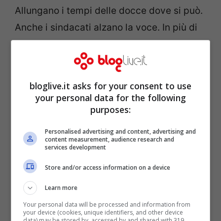
Allungano i tempi delle docce dove si può.
Anche i sindacati alzano la voce. In più di
una denuncia spunta l’immagine durissima
dei “forni”. Scomoda. Ma quando l’afa si
incolla ai muri, quella parola si capisce.
bloglive.it asks for your consent to use
your personal data for the following
purposes:
Personalised advertising and content, advertising and
content measurement, audience research and
services development
Store and/or access information on a device
Learn more
Your personal data will be processed and information from
your device (cookies, unique identifiers, and other device
data) may be stored by, accessed by and shared with 319