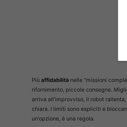
Più
affidabilità
nelle “missioni comple
rifornimento, piccole consegne. Miglio
arriva all’improvviso, il robot rallenta
chiara. I limiti sono espliciti e bloc
un’opzione, è una regola.