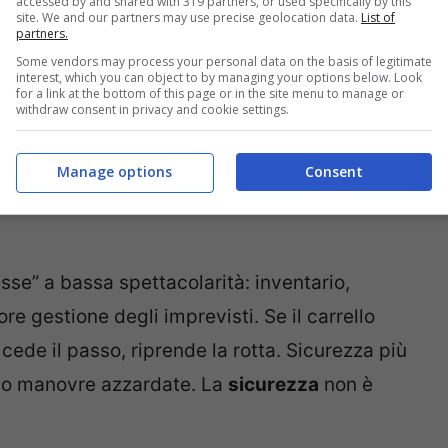
accessed by and shared with 319 partners, or used specifically by this
site. We and our partners may use precise geolocation data.
List of
partners.
Some vendors may process your personal data on the basis of legitimate
interest, which you can object to by managing your options below. Look
for a link at the bottom of this page or in the site menu to manage or
withdraw consent in privacy and cookie settings.
Manage options
Consent
sse” a bassa spettacolarità: inventario,
re gestione degli imprevisti. Se il carrello
, cede il passo, riprende la rotta. Sicurezza più
cano manovre azzardate. La
sicurezza
non è