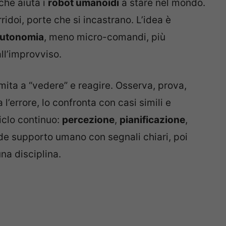
che aiuta i
robot umanoidi
a stare nel mondo.
rridoi, porte che si incastrano. L’idea è
utonomia
, meno micro-comandi, più
ll’improvviso.
mita a “vedere” e reagire. Osserva, prova,
 l’errore, lo confronta con casi simili e
iclo continuo:
percezione
,
pianificazione
,
de supporto umano con segnali chiari, poi
una disciplina.