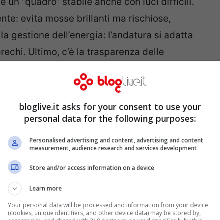
e un “quadro” stabile anche con luci difficili.
te: evita mosse brillanti ma rischiose,
è la gestione dell’energia: l’andatura si adatta
prechi. Ultimo, c’è la trasparenza delle
messaggi cosa sta facendo e perché rallenta.
ve fidarsi.
bloglive.it asks for your consent to use your
video in cui un umanoide attraversa un varco
personal data for the following purposes:
asso indietro, ricalcola, passa. Tutto in pochi
Personalised advertising and content, advertising and content
measurement, audience research and services development
 la differenza tra un prototipo che
ri davvero con te.
Store and/or access information on a device
Learn more
t v1.0
Your personal data will be processed and information from your device
(cookies, unique identifiers, and other device data) may be stored by,