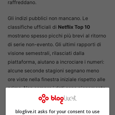
raffreddano.
Gli indizi pubblici non mancano. Le
classifiche ufficiali di
Netflix Top 10
mostrano spesso picchi più brevi al ritorno
di serie non-evento. Gli ultimi rapporti di
visione semestrali, rilasciati dalla
piattaforma, aiutano a incrociare i numeri:
alcune seconde stagioni segnano meno
ore viste nella finestra iniziale rispetto alle
prime. Non sempre i dati sono pienamente
comparabili tra metriche diverse; quando
la misura cambia, il confronto è parziale.
bloglive.it asks for your consent to use
Ma la tendenza, in più casi, è lì. Chi vuole,