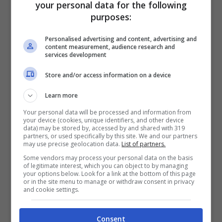
your personal data for the following
può verificare: i link sono pubblici e
purposes:
consultabili con facilità.
Personalised advertising and content, advertising and
content measurement, audience research and
services development
Store and/or access information on a device
Learn more
Your personal data will be processed and information from
your device (cookies, unique identifiers, and other device
data) may be stored by, accessed by and shared with 319
partners, or used specifically by this site. We and our partners
may use precise geolocation data.
List of partners.
Some vendors may process your personal data on the basis
of legitimate interest, which you can object to by managing
your options below. Look for a link at the bottom of this page
or in the site menu to manage or withdraw consent in privacy
and cookie settings.
Il paradosso della seconda
stagione
Consent