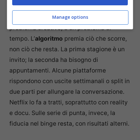
E qui sta il punto centrale. Non è solo un
Manage options
problema creativo, è un problema di
tempo. L’
algoritmo
premia ciò che scorre,
non ciò che resta. La prima stagione è un
invito; la seconda ha bisogno di
appuntamenti. Alcune piattaforme
rispondono con uscite settimanali o split in
due parti per allungare la conversazione.
Netflix lo fa a tratti, soprattutto con reality
e docu. Sulle serie di punta, invece, la
fiducia nel binge resta, con risultati alterni.