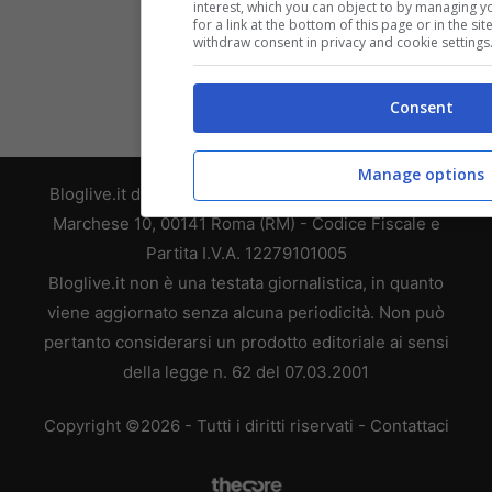
interest, which you can object to by managing 
Timothée Chalamet e il
for a link at the bottom of this page or in the s
withdraw consent in privacy and cookie settings
suo sosia su OnlyFans:
Eddie Veyro tra
somiglianze e polemiche
Consent
Manage options
Bloglive.it di proprietà di WEB 365 SRL - Via Nicola
Marchese 10, 00141 Roma (RM) - Codice Fiscale e
Partita I.V.A. 12279101005
Bloglive.it non è una testata giornalistica, in quanto
viene aggiornato senza alcuna periodicità. Non può
pertanto considerarsi un prodotto editoriale ai sensi
della legge n. 62 del 07.03.2001
Copyright ©2026 - Tutti i diritti riservati -
Contattaci