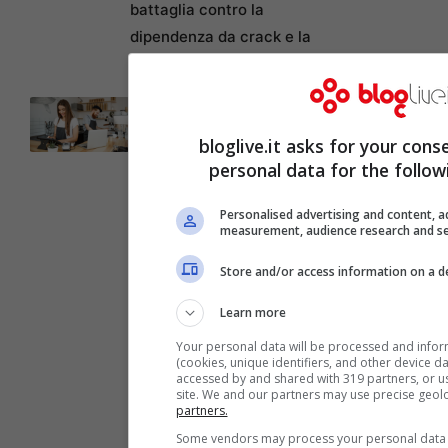
battaglia contro la
dipendenza da crack e la
redenzione a Napoli
Come creare un menu
digitale gratuito per il
bloglive.it asks for your cons
ristorante con MenuForma
personal data for the follow
Federico Venco: Il tragico
destino del motociclista
Personalised advertising and content, a
measurement, audience research and s
che ha pagato con la vita
un gesto di gentilezza
Store and/or access information on a d
Credit Agricole lancia un
Learn more
nuovo conto online a
Your personal data will be processed and infor
canone zero con 50 euro
(cookies, unique identifiers, and other device d
di Welcome Bonus: ecco
accessed by and shared with 319 partners, or use
site. We and our partners may use precise geol
come ottenere fino a 650
partners.
euro in buoni Amazon
Some vendors may process your personal data o