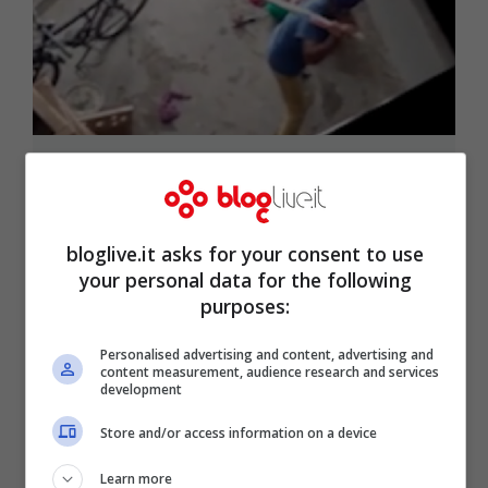
India, il cognato la picchia perché
incinta: il video choc
Lug 18, 2017
bloglive.it asks for your consent to use
your personal data for the following
purposes:
Personalised advertising and content, advertising and
content measurement, audience research and services
development
Store and/or access information on a device
Learn more