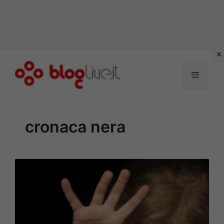
Vai
al
Menu
contenuto
cronaca nera