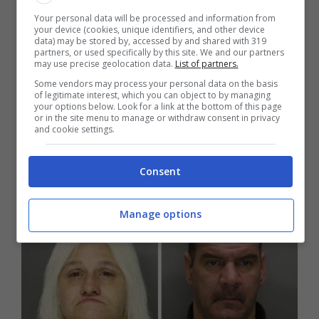
Your personal data will be processed and information from
your device (cookies, unique identifiers, and other device
data) may be stored by, accessed by and shared with 319
partners, or used specifically by this site. We and our partners
may use precise geolocation data.
List of partners.
Roma, 54enne compie abusi
Some vendors may process your personal data on the basis
of legitimate interest, which you can object to by managing
sessuali sulla figlia di 10 anni:
your options below. Look for a link at the bottom of this page
or in the site menu to manage or withdraw consent in privacy
arrestato
and cookie settings.
Lug 18, 2017
Consent
Manage options