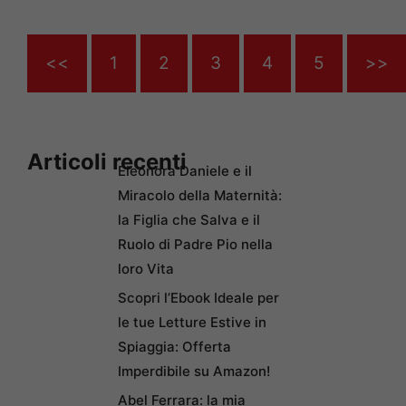
<<
1
2
3
4
5
>>
Articoli recenti
Eleonora Daniele e il
Miracolo della Maternità:
la Figlia che Salva e il
Ruolo di Padre Pio nella
loro Vita
Scopri l’Ebook Ideale per
le tue Letture Estive in
Spiaggia: Offerta
Imperdibile su Amazon!
Abel Ferrara: la mia