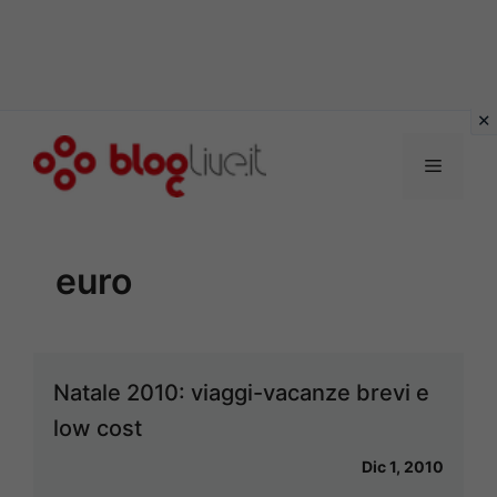
Vai
al
Menu
contenuto
euro
Natale 2010: viaggi-vacanze brevi e
low cost
Dic 1, 2010