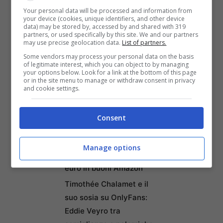
Come creare un menu
Your personal data will be processed and information from
digitale gratuito per il
your device (cookies, unique identifiers, and other device
data) may be stored by, accessed by and shared with 319
ristorante con MenuForma
partners, or used specifically by this site. We and our partners
may use precise geolocation data.
List of partners.
Federico Venco: Il tragico
Some vendors may process your personal data on the basis
destino del motociclista
of legitimate interest, which you can object to by managing
che ha pagato con la vita
your options below. Look for a link at the bottom of this page
or in the site menu to manage or withdraw consent in privacy
un gesto di gentilezza
and cookie settings.
Credit Agricole lancia un
nuovo conto online a
Consent
canone zero con 50 euro
di Welcome Bonus: ecco
Manage options
come ottenere fino a 650
euro in buoni Amazon
Timothée Chalamet e il
suo sosia su OnlyFans:
Eddie Veyro tra