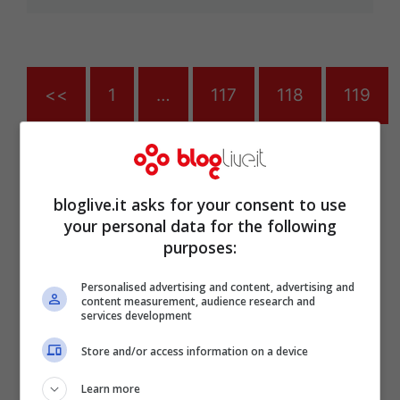
<<
1
…
117
118
119
Articoli recenti
Scopri l’Ebook Ideale per
bloglive.it asks for your consent to use
your personal data for the following
le tue Letture Estive in
purposes:
Spiaggia: Offerta
Imperdibile su Amazon!
Personalised advertising and content, advertising and
content measurement, audience research and
Abel Ferrara: la mia
services development
battaglia contro la
dipendenza da crack e la
Store and/or access information on a device
redenzione a Napoli
Learn more