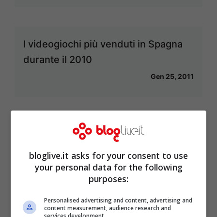
I videogiochi più venduti in Spagna
durante il 2010
Gen 25, 2011
<<
1
…
6
7
8
bloglive.it asks for your consent to use
your personal data for the following
purposes:
Articoli recenti
Scopri l’Ebook Ideale per
Personalised advertising and content, advertising and
content measurement, audience research and
le tue Letture Estive in
services development