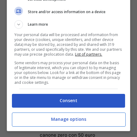
Spiaggia: Offerta
Store and/or access information on a device
Imperdibile su Amazon!
Abel Ferrara: la mia
Learn more
battaglia contro la
Your personal data will be processed and information from
dipendenza da crack e la
your device (cookies, unique identifiers, and other device
data) may be stored by, accessed by and shared with 319
redenzione a Napoli
partners, or used specifically by this site. We and our partners
may use precise geolocation data.
List of partners.
Come creare un menu
Some vendors may process your personal data on the basis
digitale gratuito per il
of legitimate interest, which you can object to by managing
your options below. Look for a link at the bottom of this page
ristorante con MenuForma
or in the site menu to manage or withdraw consent in privacy
and cookie settings.
Federico Venco: Il tragico
destino del motociclista
che ha pagato con la vita
Consent
un gesto di gentilezza
Credit Agricole lancia un
Manage options
nuovo conto online a
canone zero con 50 euro