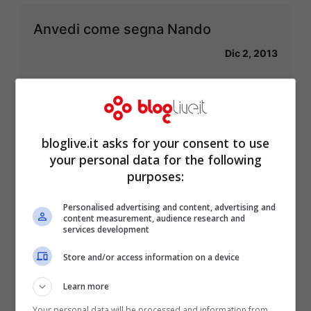
Anvedi come segna Nando
Dic 2, 2013
Questo pazzo campionato
bloglive.it asks for your consent to use
your personal data for the following
Ott 28, 2013
purposes:
Personalised advertising and content, advertising and
content measurement, audience research and
services development
Roma e Lazio: il punto dopo la 7.a
Store and/or access information on a device
giornata
Learn more
Ott 9, 2013
Your personal data will be processed and information from