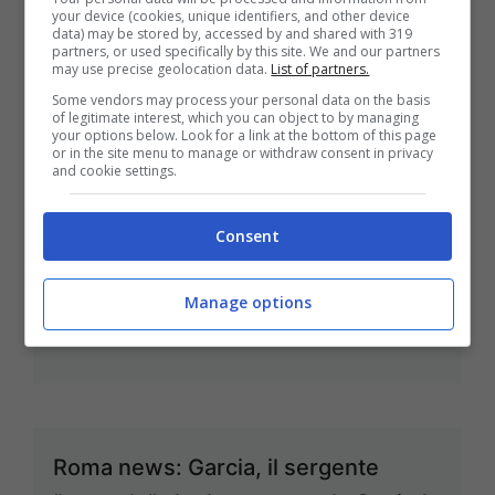
your device (cookies, unique identifiers, and other device
data) may be stored by, accessed by and shared with 319
partners, or used specifically by this site. We and our partners
may use precise geolocation data.
List of partners.
Vecchietti terribili e puledri di razza
Some vendors may process your personal data on the basis
of legitimate interest, which you can object to by managing
Ott 7, 2013
your options below. Look for a link at the bottom of this page
or in the site menu to manage or withdraw consent in privacy
and cookie settings.
Consent
Roma-Lazio: luci ed ombre ai piedi
del Colosseo
Manage options
Set 30, 2013
Roma news: Garcia, il sergente