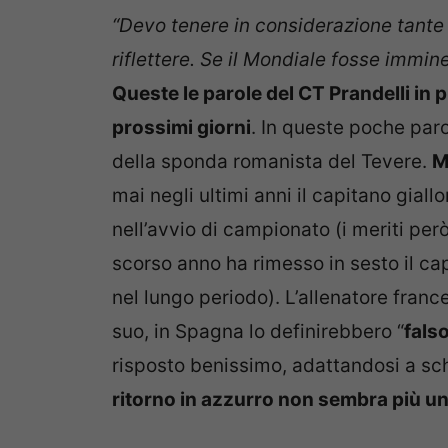
“Devo tenere in considerazione tante 
riflettere. Se il Mondiale fosse immin
Queste le parole del CT Prandelli in p
prossimi giorni
. In queste poche paro
della sponda romanista del Tevere.
M
mai negli ultimi anni il capitano giall
nell’avvio di campionato (i meriti pe
scorso anno ha rimesso in sesto il ca
nel lungo periodo). L’allenatore fran
suo, in Spagna lo definirebbero “
fals
risposto benissimo, adattandosi a sc
ritorno in azzurro non sembra più un