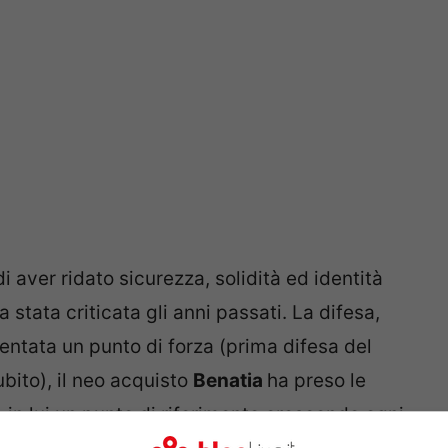
 di aver ridato sicurezza, solidità ed identità
tata criticata gli anni passati. La difesa,
ventata un punto di forza (prima difesa del
ito), il neo acquisto
Benatia
ha preso le
 in lui un punto di riferimento crescendo ogni