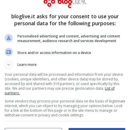
elli del triplete e
Balzaretti
sta conquistando
restazioni. Il centrocampo poi è il fiore
bloglive.it asks for your consent to use your
Pjanic
e
Strootman
rappresentano il perfetto
personal data for the following purposes:
acco poi, aspettando il rientro di
Destro
, ha
Personalised advertising and content, advertising and content
 giocatori validissimo. Ognuno di loro si
measurement, audience research and services development
 in profondità del mister, vista la
Store and/or access information on a device
con un assistman straordinario come il
Learn more
è tutto in discesa
Your personal data will be processed and information from your device
(cookies, unique identifiers, and other device data) may be stored by,
accessed by and shared with 319 partners, or used specifically by this
site. We and our partners may use precise geolocation data.
List of
partners.
Some vendors may process your personal data on the basis of legitimate
interest, which you can object to by managing your options below. Look
for a link at the bottom of this page or in the site menu to manage or
withdraw consent in privacy and cookie settings.