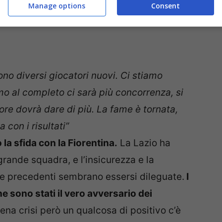
Manage options
Consent
ono diversi giocatori nuovi. Ci stiamo
al completo ci sarà più concorrenza, si
ore dovrà dare di più. La fame è tornata,
con i risultati”
la sfida con la Fiorentina.
La Lazio ha
rande squadra, e l’insicurezza e la
re precedenti sembrano essersi dileguate.
I
one sono stati il vero avversario dei
ena crisi però un qualcosa di positivo c’è