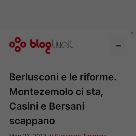
Vai
al
Menu
contenuto
Berlusconi e le riforme.
Montezemolo ci sta,
Casini e Bersani
scappano