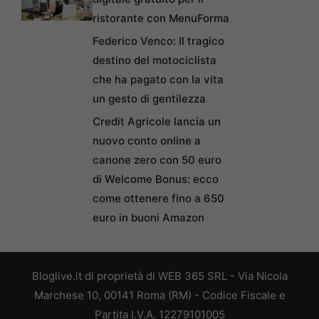
ristorante con MenuForma
Federico Venco: Il tragico
destino del motociclista
che ha pagato con la vita
un gesto di gentilezza
Credit Agricole lancia un
nuovo conto online a
canone zero con 50 euro
di Welcome Bonus: ecco
come ottenere fino a 650
euro in buoni Amazon
Bloglive.it di proprietà di WEB 365 SRL - Via Nicola
Marchese 10, 00141 Roma (RM) - Codice Fiscale e
Partita I.V.A. 12279101005