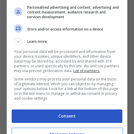
Personalised advertising and content, advertising and
Luca Cordero di Montezemolo
, il quale ha
content measurement, audience research and
services development
dato la sua disponibilità a una stagione
riformista, che anche sui contenuti
Store and/or access information on a device
sarebbe nettamente in linea con le
Learn more
proposte di Italia Futura, il pensatoio
Your personal data will be processed and information from
your device (cookies, unique identifiers, and other device
liberal-conservatore del numero uno di
data) may be stored by, accessed by and shared with 319
partners, or used specifically by this site. We and our partners
Ferrari.
may use precise geolocation data.
List of partners.
Some vendors may process your personal data on the basis
of legitimate interest, which you can object to by managing
Montezemolo e Berlusconi più vicini,
your options below. Look for a link at the bottom of this page
or in the site menu to manage or withdraw consent in privacy
mentre si allarga il solco che divide il
and cookie settings.
primo da Casini e Fini, con cui pare non ci
Consent
siano più rapporti, nemmeno a livello
personale.