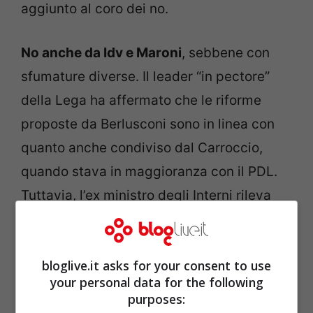
aggiunto al coro dei no.
No anche da Idv e Maroni
, sebbene con
sfumature diverse. Il leader “in pectore”
della Lega ha affermato che le riforme
proposte da Berlusconi sono in linea con
quanto anche condiviso dal Carroccio,
quando stava in maggioranza con il PDL.
Tuttavia, l’ex ministro degli Interni rileva
come non ci sarebbero i tempi tecnici per
giungere a una riforma.
bloglive.it asks for your consent to use
your personal data for the following
Ma un risultato già Berlusconi lo ha
purposes:
ottenuto:
ha avvicinato a sé un pò di più