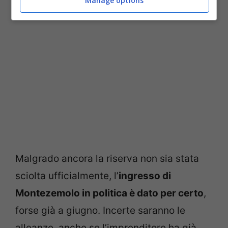
Manage options
Malgrado ancora la riserva non sia stata
sciolta ufficialmente, l’
ingresso di
Montezemolo in politica è dato per certo
,
forse già a giugno. Incerte saranno le
alleanze, anche se l’imprenditore ha già