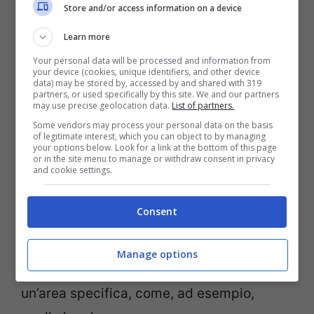
Store and/or access information on a device
l’azienda.
Learn more
Passando invece a
figure intermedie
,
Your personal data will be processed and information from
your device (cookies, unique identifiers, and other device
come quadri e impiegati, si nota come
data) may be stored by, accessed by and shared with 319
partners, or used specifically by this site. We and our partners
caratteristica comune una
forte
may use precise geolocation data.
List of partners.
specializzazione
. Per questo ai primi posti
Some vendors may process your personal data on the basis
of legitimate interest, which you can object to by managing
your options below. Look for a link at the bottom of this page
troviamo
progettisti meccanici ed
or in the site menu to manage or withdraw consent in privacy
and cookie settings.
elettronici
, buyer specializzati nel settore
oil & gas,
segretarie altamente
Consent
specializzate
, soprattutto rivolte al front-
office, che conoscano molte lingue e
Manage options
abbiano una profonda conoscenza di
un’area specifica, come, ad esempio,