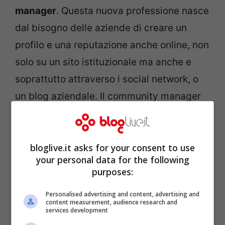
manager
. Questa nuova professione nasce
dal bisogno delle aziende di creare un
profilo e una reputazione anche online, non
solo su un sito istituzionale ma anche e
soprattutto attraverso i social network, o
un blog aziendale. Il community manager
coordina l’
immagine aziendale online
e
sviluppa delle nuove strategie di
comunicazione; spesso viene a contatto
bloglive.it asks for your consent to use
your personal data for the following
con i clienti e questo rende la funzione
purposes:
molto delicata: sbagliare il posizionamento
Personalised advertising and content, advertising and
online o rovinare la
brand reputation
content measurement, audience research and
services development
potrebbe creare situazioni spiacevoli per