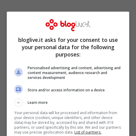
bloglive.it asks for your consent to use
your personal data for the following
purposes:
Personalised advertising and content, advertising and
content measurement, audience research and
services development
Uno scenario raccapricciante per
Store and/or access information on a device
qualunque essere pensante. Uno scenario
Learn more
che sembra non poter lasciare alcun posto
Your personal data will be processed and information from
alla speranza di un futuro in cui, in
your device (cookies, unique identifiers, and other device
data) may be stored by, accessed by and shared with 319
determinate culture, donne e uomini
partners, or used specifically by this site. We and our partners
may use precise geolocation data.
List of partners.