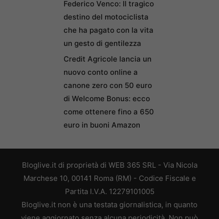
Federico Venco: Il tragico
destino del motociclista
che ha pagato con la vita
un gesto di gentilezza
Credit Agricole lancia un
nuovo conto online a
canone zero con 50 euro
di Welcome Bonus: ecco
come ottenere fino a 650
euro in buoni Amazon
Bloglive.it di proprietà di WEB 365 SRL - Via Nicola
Marchese 10, 00141 Roma (RM) - Codice Fiscale e
Partita I.V.A. 12279101005
Bloglive.it non è una testata giornalistica, in quanto
viene aggiornato senza alcuna periodicità. Non può