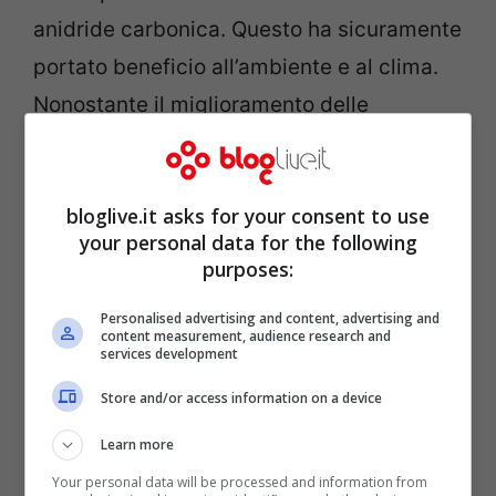
anidride carbonica. Questo ha sicuramente
portato beneficio all’ambiente e al clima.
Nonostante il miglioramento delle
condizioni, quando il lockdown sarà finito,
le
condizioni atmosferiche
torneranno
bloglive.it asks for your consent to use
presto come prima. Secondo il rapporto
your personal data for the following
della NOAA, “
marzo 2020 ha segnato il 44°
purposes:
marzo consecutivo e il 423° mese
Personalised advertising and content, advertising and
consecutivo con temperature superiori alla
content measurement, audience research and
services development
media del 20° secolo.
” Sembra, quindi, che
Store and/or access information on a device
il problema delle temperature in continuo
aumento non sia risolvibile nel breve
Learn more
periodo a seguito del lockdown. I dati
Your personal data will be processed and information from