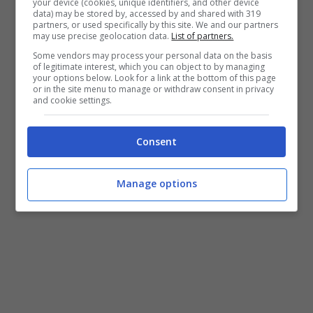
your device (cookies, unique identifiers, and other device
raccolti dai primi tre mesi del 2020
data) may be stored by, accessed by and shared with 319
partners, or used specifically by this site. We and our partners
may use precise geolocation data.
List of partners.
permettono di prevedere che i prossimi
Some vendors may process your personal data on the basis
nove seguiranno la stessa tendenza. Gli
of legitimate interest, which you can object to by managing
your options below. Look for a link at the bottom of this page
ultimi dieci anni sono stati un
trend di
or in the site menu to manage or withdraw consent in privacy
and cookie settings.
continuo aumento
di temperature. Sulla
stessa tendenza il 2020 si sta già
Consent
affermando come l’anno più caldo di
sempre.
Manage options