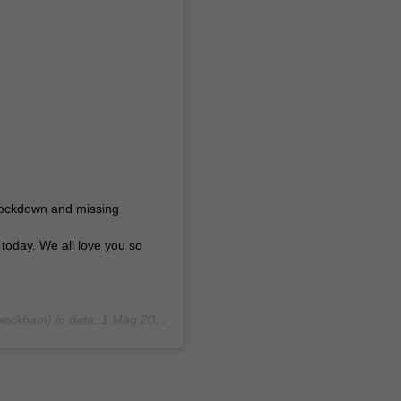
 lockdown and missing
today. We all love you so
beckham) in data:
1 Mag 2020 alle ore 11:34 PDT