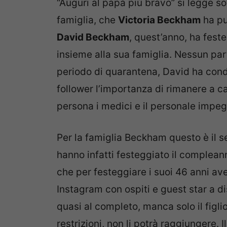
“Auguri al papà più bravo” si legge sot
famiglia, che
Victoria Beckham
ha pu
David Beckham
, quest’anno, ha fest
insieme alla sua famiglia. Nessun part
periodo di quarantena, David ha cond
follower l’importanza di rimanere a c
persona i medici e il personale impegn
Per la famiglia Beckham questo è il s
hanno infatti festeggiato il compleann
che per festeggiare i suoi 46 anni a
Instagram con ospiti e guest star a di
quasi al completo, manca solo il figl
restrizioni, non li potrà raggiungere.