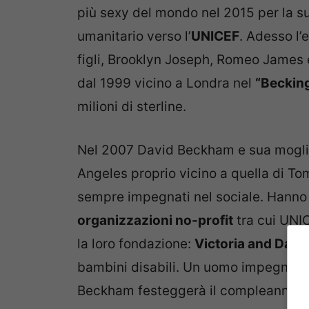
più sexy del mondo nel 2015 per la s
umanitario verso l’
UNICEF
. Adesso l’
figli, Brooklyn Joseph, Romeo James
dal 1999 vicino a Londra nel
“Beckin
milioni di sterline.
Nel 2007 David Beckham e sua mogli
Angeles proprio vicino a quella di T
sempre impegnati nel sociale. Hanno 
organizzazioni
no-profit
tra cui UNI
la loro fondazione:
Victoria and Davi
bambini disabili. Un uomo impegnato i
Beckham festeggerà il compleanno co