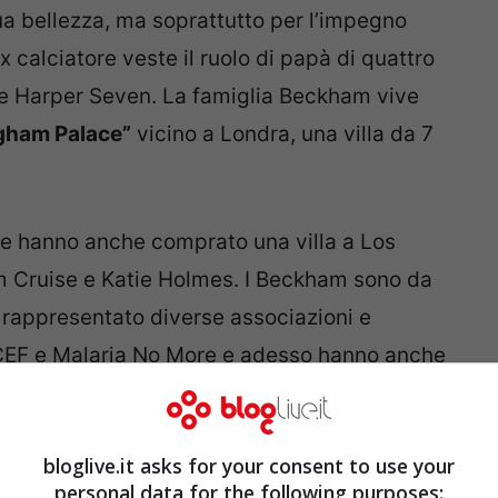
ua bellezza, ma soprattutto per l’impegno
ex calciatore veste il ruolo di papà di quattro
 e Harper Seven. La famiglia Beckham vive
gham Palace”
vicino a Londra, una villa da 7
e hanno anche comprato una villa a Los
om Cruise e Katie Holmes. I Beckham sono da
rappresentato diverse associazioni e
CEF e Malaria No More e adesso hanno anche
d Beckham Charitable Trust
per aiutare i
n tanti ambiti, per i suoi 45 anni David
bloglive.it asks for your consent to use your
n la sua famiglia.
personal data for the following purposes: