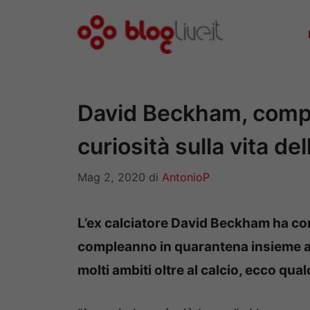
Vai
al
contenuto
David Beckham, comp
curiosità sulla vita de
Mag 2, 2020
di
AntonioP
L’ex calciatore David Beckham ha com
compleanno in quarantena insieme al
molti ambiti oltre al calcio, ecco qual