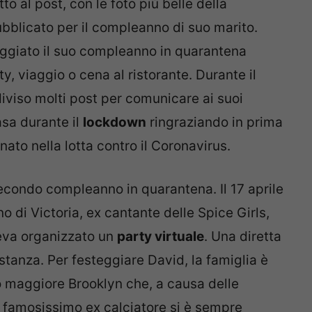
to al post, con le foto più belle della
bblicato per il compleanno di suo marito.
eggiato il suo compleanno in quarantena
y, viaggio o cena al ristorante. Durante il
iviso molti post per comunicare ai suoi
asa durante il
lockdown
ringraziando in prima
ato nella lotta contro il Coronavirus.
econdo compleanno in quarantena. Il 17 aprile
o di Victoria, ex cantante delle Spice Girls,
veva organizzato un
party virtuale
. Una diretta
stanza. Per festeggiare David, la famiglia è
io maggiore Brooklyn che, a causa delle
 Il famosissimo ex calciatore si è sempre