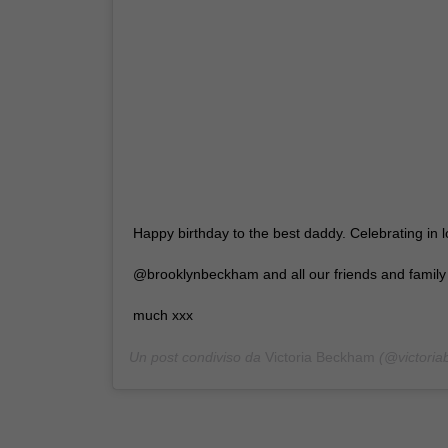
Happy birthday to the best daddy. Celebrating in
@brooklynbeckham and all our friends and family 
much xxx
Un post condiviso da
Victoria Beckham
(@victoria