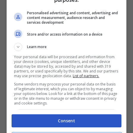
infatti una serie di incendi negli ultimi anni
Personalised advertising and content, advertising and
a causa del rivestimento in pannelli di
content measurement, audience research and
services development
alluminio, spesso riconosciuto come causa
principale della diffusione di un incendio.
Store and/or access information on a device
Gli esperti affermano che i pannelli che
Learn more
hanno preso fuoco negli Emirati Arabi Uniti
Your personal data will be processed and information from
your device (cookies, unique identifiers, and other device
non sono progettati per soddisfare gli
data) may be stored by, accessed by and shared with 319
partners, or used specifically by this site. We and our partners
standard di sicurezza più rigorosi.
may use precise geolocation data.
List of partners.
Some vendors may process your personal data on the basis
of legitimate interest, which you can object to by managing
your options below. Look for a link at the bottom of this page
or in the site menu to manage or withdraw consent in privacy
and cookie settings.
Consent