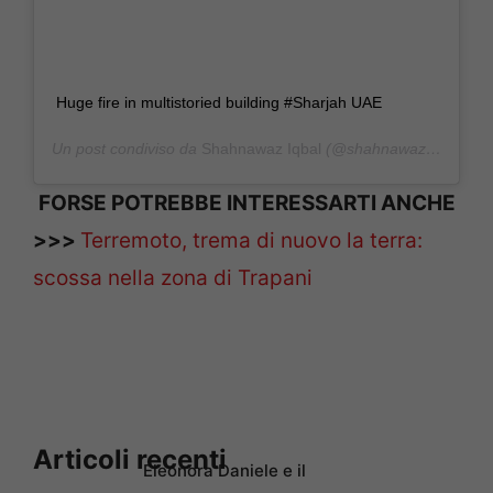
Huge fire in multistoried building #Sharjah UAE
Un post condiviso da
Shahnawaz Iqbal
(@shahnawaziqbal74) in data:
FORSE POTREBBE INTERESSARTI ANCHE
>>>
Terremoto, trema di nuovo la terra:
scossa nella zona di Trapani
Articoli recenti
Eleonora Daniele e il