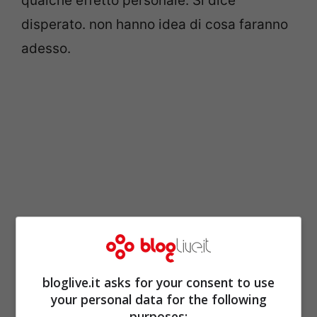
qualche effetto personale. Si dice
disperato. non hanno idea di cosa faranno
adesso.
Non è la prima volta che negli Emirati Arabi
bloglive.it asks for your consent to use
your personal data for the following
accade una tragedia simile. Hanno subito
purposes: