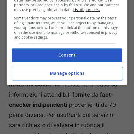
data) may be stored by, accessed by and shared with 319
partners, or used specifically by this site. We and our partners
may use precise geolocation data.
List of partners.
Some vendors may process your personal data on the basis
of legitimate interest, which you can object to by managing
your options below. Look for a link at the bottom of this page
or in the site menu to manage or withdraw consent in privacy
(© Getty Images)
and cookie settings.
WhatsApp renderà presto disponibile
Consent
anche in Italia il servizio di
chatbot per
Manage options
smascherare i messaggi contenenti fake
news sul Covid-19
. Il sistema si basa su
informazioni attendibili fornite da
fact-
checker indipendenti
provenienti da 70
paesi diversi. Per usufruire del servizio
sarà richiesto di salvare in rubrica il