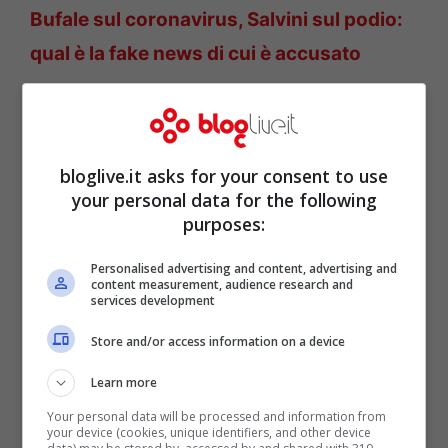
Bufale sul coronavirus, Salvini sul podio:
qual è la fake news di cui è accusato
WhatsApp, in arrivo uno
strumento per verificare le
bloglive.it asks for your consent to use
your personal data for the following
bufale
purposes:
Personalised advertising and content, advertising and
content measurement, audience research and
services development
Store and/or access information on a device
Learn more
Your personal data will be processed and information from
your device (cookies, unique identifiers, and other device