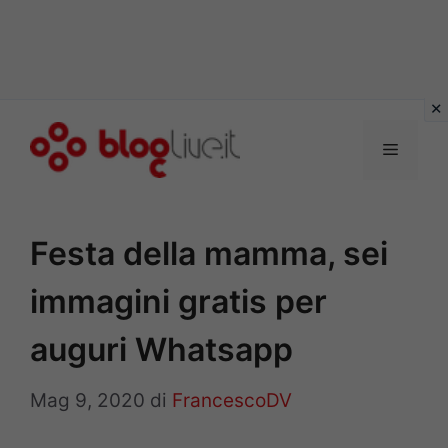
Vai
al
Menu
contenuto
Festa della mamma, sei
immagini gratis per
auguri Whatsapp
Mag 9, 2020
di
FrancescoDV