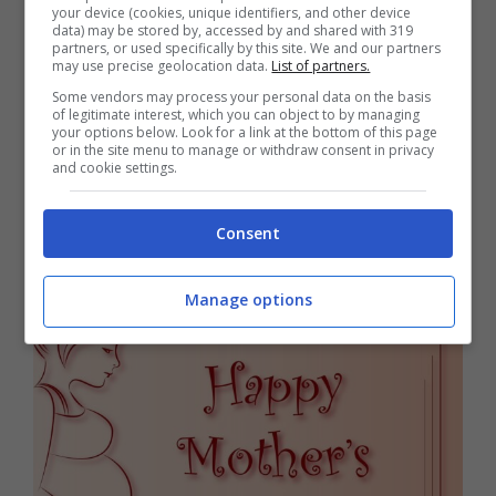
your device (cookies, unique identifiers, and other device
data) may be stored by, accessed by and shared with 319
partners, or used specifically by this site. We and our partners
may use precise geolocation data.
List of partners.
Some vendors may process your personal data on the basis
of legitimate interest, which you can object to by managing
your options below. Look for a link at the bottom of this page
or in the site menu to manage or withdraw consent in privacy
and cookie settings.
C’è poi un’alta opzione, una bella immagine
da inviare a tutte quelle mamme che sono
Consent
in dolce attesa.
Manage options