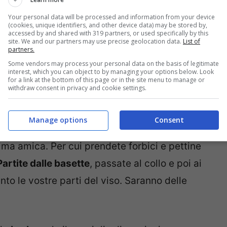
Your personal data will be processed and information from your device
(cookies, unique identifiers, and other device data) may be stored by,
accessed by and shared with 319 partners, or used specifically by this
site. We and our partners may use precise geolocation data.
List of
partners.
re seguire delle piccole regole. In primo
Some vendors may process your personal data on the basis of legitimate
interest, which you can object to by managing your options below. Look
 di strumenti adeguati: pettine, forbici o
for a link at the bottom of this page or in the site menu to manage or
withdraw consent in privacy and cookie settings.
definire con maggior precisione i contorni
uarda il tempo necessario per sistemare la
Manage options
Consent
ella barba in maniera frettolosa, del resto si
tima amica. Per cui prendete forbici e pettine
Partite dalle basette
, passate al collo e poi ai
nto le vostre parti del viso. Saranno delle