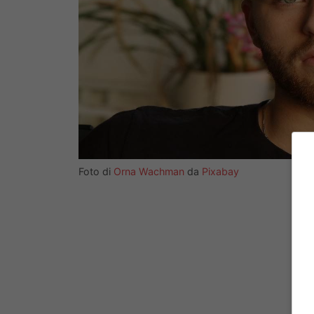
Foto di
Orna Wachman
da
Pixabay