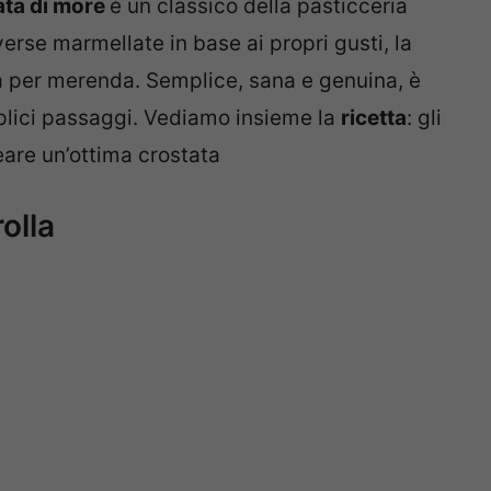
lata di more
è un classico della pasticceria
erse marmellate in base ai propri gusti, la
ia per merenda. Semplice, sana e genuina, è
mplici passaggi. Vediamo insieme la
ricetta
: gli
eare un’ottima crostata
rolla