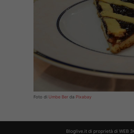
Foto di
Umbe Ber
da
Pixabay
Bloglive.it di proprietà di WEB