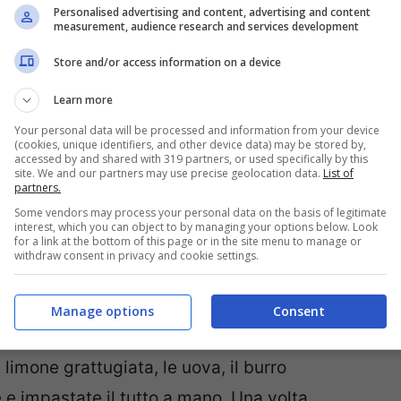
Personalised advertising and content, advertising and content
measurement, audience research and services development
Store and/or access information on a device
Learn more
Your personal data will be processed and information from your device
(cookies, unique identifiers, and other device data) may be stored by,
accessed by and shared with 319 partners, or used specifically by this
site. We and our partners may use precise geolocation data.
List of
partners.
Some vendors may process your personal data on the basis of legitimate
interest, which you can object to by managing your options below. Look
for a link at the bottom of this page or in the site menu to manage or
withdraw consent in privacy and cookie settings.
 alla marmellata di more
occorre innanzitutto
Manage options
Consent
u un piano d’appoggio la farina a fontana,
limone grattugiata, le uova, il burro
 impastate il tutto a mano. Una volta