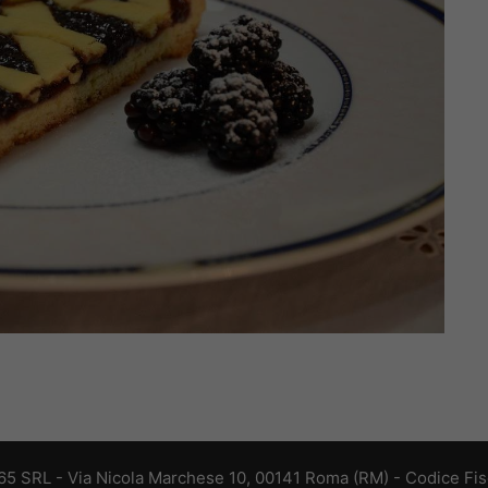
 365 SRL - Via Nicola Marchese 10, 00141 Roma (RM) - Codice Fisc