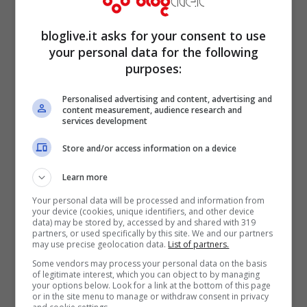
bloglive.it asks for your consent to use
your personal data for the following
purposes:
Personalised advertising and content, advertising and
content measurement, audience research and
services development
Store and/or access information on a device
Learn more
Your personal data will be processed and information from
your device (cookies, unique identifiers, and other device
data) may be stored by, accessed by and shared with 319
partners, or used specifically by this site. We and our partners
may use precise geolocation data.
List of partners.
Il premier Giuseppe Conte (Facebook)
Some vendors may process your personal data on the basis
of legitimate interest, which you can object to by managing
your options below. Look for a link at the bottom of this page
Il Presidente del Consiglio Giuseppe Conte
or in the site menu to manage or withdraw consent in privacy