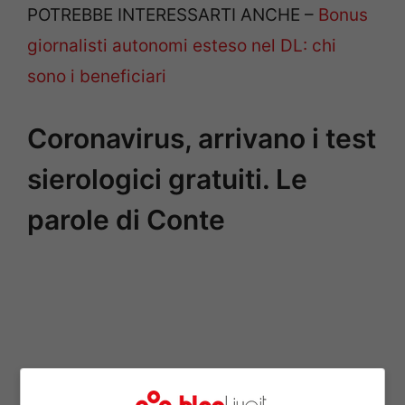
POTREBBE INTERESSARTI ANCHE –
Bonus
giornalisti autonomi esteso nel DL: chi
sono i beneficiari
Coronavirus, arrivano i test
sierologici gratuiti. Le
parole di Conte