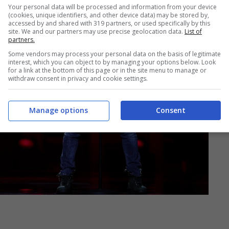
Your personal data will be processed and information from your device
(cookies, unique identifiers, and other device data) may be stored by,
accessed by and shared with 319 partners, or used specifically by this
site. We and our partners may use precise geolocation data.
List of
partners.
Some vendors may process your personal data on the basis of legitimate
interest, which you can object to by managing your options below. Look
for a link at the bottom of this page or in the site menu to manage or
withdraw consent in privacy and cookie settings.
Manage options
Consent