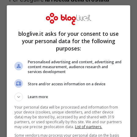
nutella biscuits
occorre innanzitutto
preparare la
pasta frolla
. Disponete su un
piano d’appoggio la farina a fontana,
bloglive.it asks for your consent to use
your personal data for the following
aggiungete lo zucchero, la buccia del
purposes:
limone grattugiata, le uova, il burro
ammorbidito a temperatura ambiente e
Personalised advertising and content, advertising and
content measurement, audience research and
impastate il tutto a mano. Una volta
services development
ottenuto un impasto omogeneo, ricopritelo
Store and/or access information on a device
con la pellicola e fatelo riposare in frigo
Learn more
per almeno 1 ora.
Your personal data will be processed and information from
your device (cookies, unique identifiers, and other device
data) may be stored by, accessed by and shared with 319
Quando l’impasto si sarà raffreddato
partners, or used specifically by this site. We and our partners
may use precise geolocation data.
List of partners.
riprendetelo, stendetelo in una sfoglia di
Some vendors may process your personal data on the basis