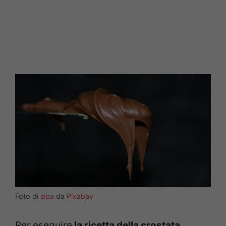
Foto di
sipa
da
Pixabay
Per eseguire
la ricetta della crostata