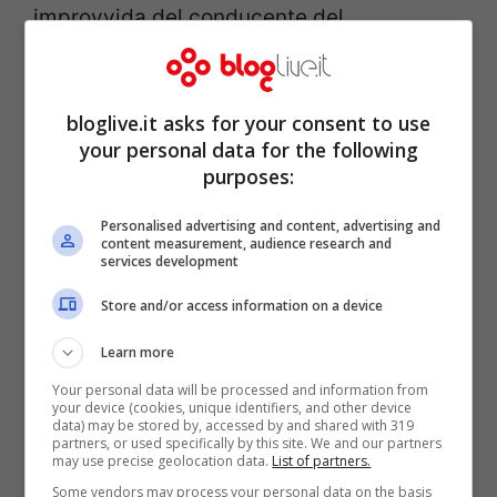
improvvida del conducente del
fuoristrada. Un’inversione di marcia fatta
nel momento sbagliato avrebbe causato
bloglive.it asks for your consent to use
uno scontro violentissimo tra lo scooter
your personal data for the following
guidato da Tedesco, un T Max 350, ed un
purposes:
pick up Mitsubishi. Al momento non
Personalised advertising and content, advertising and
sembrerebbe in pericolo di vita il
content measurement, audience research and
services development
conducente dell’autovettura, ricoverato
Store and/or access information on a device
per accertamenti. Come documentato da
Learn more
alcune emittenti locali, sull’asfalto della SS
Your personal data will be processed and information from
113 si notano in maniera chiara i
segni di
your device (cookies, unique identifiers, and other device
data) may be stored by, accessed by and shared with 319
una frenata
fatta dal conducente dello
partners, or used specifically by this site. We and our partners
may use precise geolocation data.
List of partners.
scooter che ha provato in tutti i modi ad
Some vendors may process your personal data on the basis