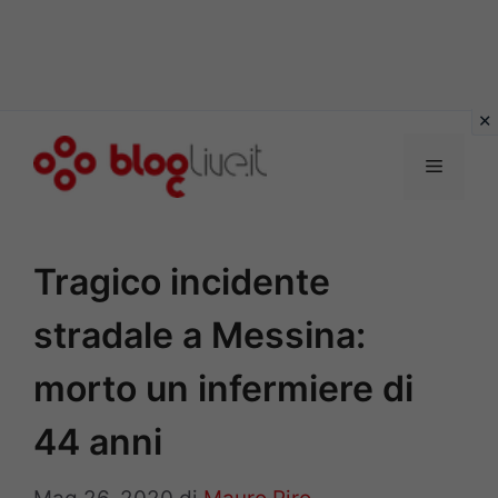
Vai
al
Menu
contenuto
Tragico incidente
stradale a Messina:
morto un infermiere di
44 anni