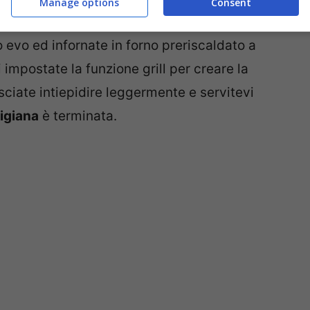
Manage options
Consent
ormaggio ed una leggera spolverata di
io evo ed infornate in forno preriscaldato a
 impostate la funzione grill per creare la
sciate intiepidire leggermente e servitevi
migiana
è terminata.