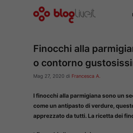
Vai
al
contenuto
Finocchi alla parmigi
o contorno gustosiss
Mag 27, 2020
di
Francesca A.
I finocchi alla parmigiana sono un s
come un antipasto di verdure, questo
apprezzato da tutti. La ricetta dei fi