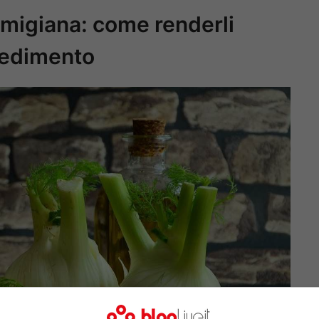
armigiana: come renderli
ocedimento