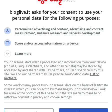
bloglive.it asks for your consent to use your
personal data for the following purposes:
Personalised advertising and content, advertising and content
measurement, audience research and services development
Store and/or access information on a device
lla parmigiana
occorre, innanzitutto, lavare e
 più dura. Tagliateli a fette con uno spessore
Learn more
e acqua salata per una decina di minuti
Your personal data will be processed and information from your device
(cookies, unique identifiers, and other device data) may be stored by,
o, devono solo ammorbidirsi. Scolateli e
accessed by and shared with 319 partners, or used specifically by this
site. We and our partners may use precise geolocation data.
List of
prendete una teglia da forno e ricoprite il
partners.
Some vendors may process your personal data on the basis of legitimate
to con i
finocchi
, adagiatevi sopra le fette di
interest, which you can object to by managing your options below. Look
for a link at the bottom of this page or in the site menu to manage or
e e besciamella.
withdraw consent in privacy and cookie settings.
 al condimento. L’ultimo strato deve essere