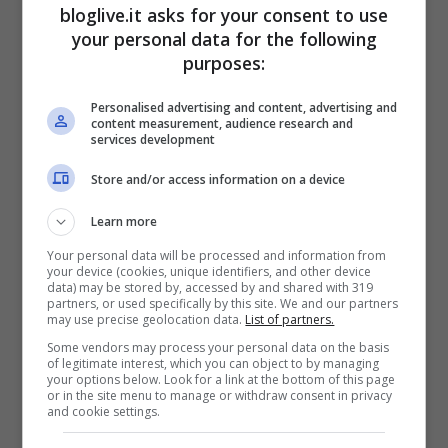
bloglive.it asks for your consent to use
your personal data for the following
purposes:
Personalised advertising and content, advertising and
content measurement, audience research and
services development
Store and/or access information on a device
L’incendio a Taggia
sarebbe divampato da
Learn more
un quadro elettrico presente nell’androne
Your personal data will be processed and information from
your device (cookies, unique identifiers, and other device
del palazzo. Da qui il fumo avrebbe invaso
data) may be stored by, accessed by and shared with 319
partners, or used specifically by this site. We and our partners
tutta la tromba delle scale, entrando fin
may use precise geolocation data.
List of partners.
Some vendors may process your personal data on the basis
dentro gli appartamenti. I residenti hanno
of legitimate interest, which you can object to by managing
your options below. Look for a link at the bottom of this page
cercato riparo sia sul terrazzo che sul
or in the site menu to manage or withdraw consent in privacy
and cookie settings.
tetto, messi poi in salvo dai vigili del fuoco.