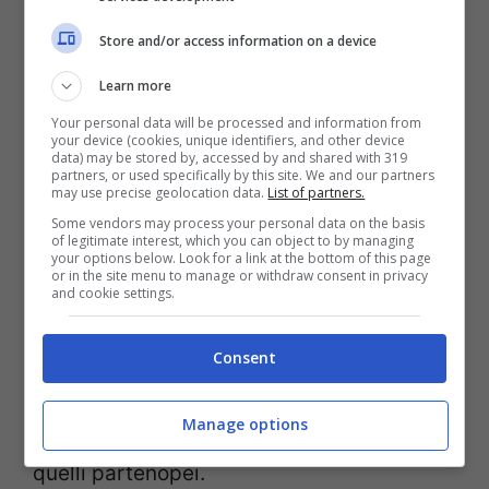
Store and/or access information on a device
Learn more
Your personal data will be processed and information from
your device (cookies, unique identifiers, and other device
data) may be stored by, accessed by and shared with 319
partners, or used specifically by this site. We and our partners
may use precise geolocation data.
List of partners.
Alessandro Caravita non è nuovo alle forze
Some vendors may process your personal data on the basis
of legitimate interest, which you can object to by managing
dell’ordine, come d’altronde il padre. Già
your options below. Look for a link at the bottom of this page
or in the site menu to manage or withdraw consent in privacy
l’anno scorso finì nell’inchiesta nell’ambito
and cookie settings.
delle
indagini
in seguito alla morte di
Consent
Daniele Belardinelli, ultrà del Varese; era il
26 dicembre 2018, serata di Inter-Napoli,
Manage options
quella dell’agguato degli ultras nerazzurri a
quelli partenopei.