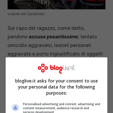
volante dei Carabinieri
Sul capo del ragazzo, come detto,
pendono
accuse pesantissime
; tentato
omicidio aggravato, lesioni personali
aggravate e porto ingiustificato di oggetti
atti ad offendere. Arresto e trasferimento
nel carcere milanese di
San Vittore
per
essere poi interrogato dal pm.
bloglive.it asks for your consent to use
your personal data for the following
purposes:
Personalised advertising and content, advertising and
content measurement, audience research and
services development