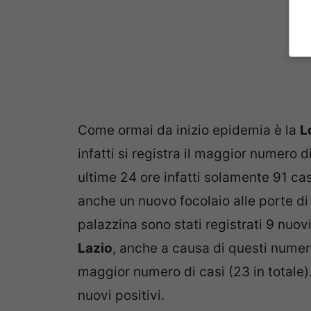
Come ormai da inizio epidemia è la
L
infatti si registra il maggior numero di 
ultime 24 ore infatti solamente 91 ca
anche un nuovo focolaio alle porte d
palazzina sono stati registrati 9 nuovi 
Lazio
, anche a causa di questi numeri
maggior numero di casi (23 in totale).
nuovi positivi.