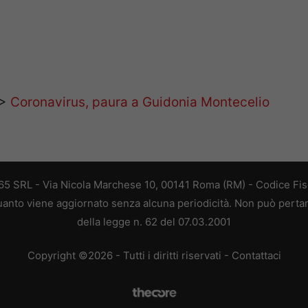
>>
Coronavirus, paura a Guidonia Montecelio
 365 SRL - Via Nicola Marchese 10, 00141 Roma (RM) - Codice Fisc
 quanto viene aggiornato senza alcuna periodicità. Non può perta
della legge n. 62 del 07.03.2001
Copyright ©2026 - Tutti i diritti riservati -
Contattaci