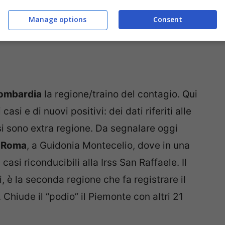
Manage options
Consent
ombardia
la regione/traino del contagio. Qui
casi e di nuovi positivi: dei dati riferiti alle
si sono extra regione. Da segnalare oggi
i
Roma
, a Guidonia Montecelio, dove in una
casi riconducibili alla Irss San Raffaele. Il
, è la seconda regione che fa registrare il
 Chiude il “podio” il Piemonte con altri 21