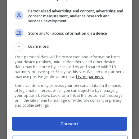
Personalised advertising and content, advertising and
content measurement, audience research and
services development
#catanzaro
, bimbo di 9 anni si
Store and/or access information on a device
accascia mentre gioca in strada
Learn more
e muore: arresto cardiaco
Your personal data will be processed and information from
https://t.co/LleLUJMjb8
your device (cookies, unique identifiers, and other device
data) may be stored by, accessed by and shared with 319
partners, or used specifically by this site. We and our partners
may use precise geolocation data.
List of partners.
Some vendors may process your personal data on the basis
of legitimate interest, which you can object to by managing
your options below. Look for a link at the bottom of this page
or in the site menu to manage or withdraw consent in privacy
and cookie settings.
Consent