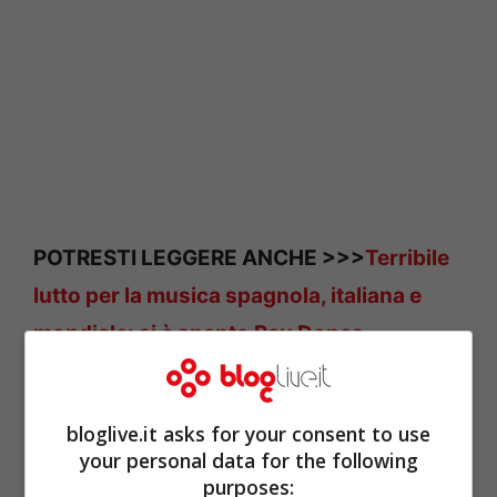
POTRESTI LEGGERE ANCHE >>>
Terribile
lutto per la musica spagnola, italiana e
mondiale: si è spento Pau Dones,
cantante degli Jarabe De Palo. Da
Jovanotti a Niccolò Fabi: come lo
bloglive.it asks for your consent to use
ricordano gli artisti italiani che lo hanno
your personal data for the following
conosciuto
purposes: