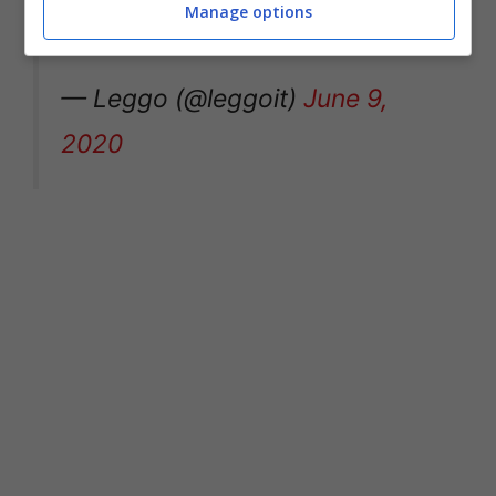
Manage options
— Leggo (@leggoit)
June 9,
2020