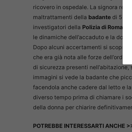
ricovero in ospedale. La signora resid
maltrattamenti della
badante
di 53 an
investigatori della
Polizia di Roma Ca
le dinamiche dell’accaduto e la donn
Dopo alcuni accertamenti si scopre c
che era già nota alle forze dell’ordin
di sicurezza presenti nell’abitazione,
immagini si vede la badante che picch
facendola anche cadere dal letto e la
diverso tempo prima di chiamare i so
della donna per chiarire definitivame
POTREBBE INTERESSARTI ANCHE >