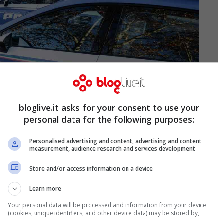
bloglive.it asks for your consent to use your
personal data for the following purposes:
Personalised advertising and content, advertising and content
measurement, audience research and services development
Store and/or access information on a device
Learn more
Your personal data will be processed and information from your device
nziana
di 81 anni è morta dopo un mese di
(cookies, unique identifiers, and other device data) may be stored by,