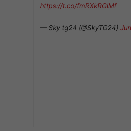
https://t.co/fmRXkRGlMf
— Sky tg24 (@SkyTG24)
Jun