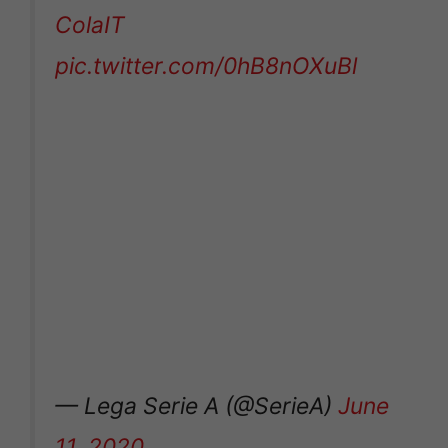
ColaIT
pic.twitter.com/0hB8nOXuBl
— Lega Serie A (@SerieA)
June
11, 2020