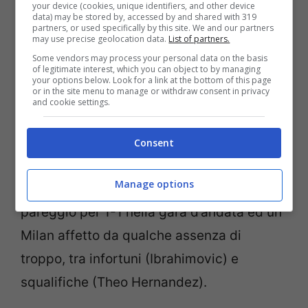
your device (cookies, unique identifiers, and other device
data) may be stored by, accessed by and shared with 319
partners, or used specifically by this site. We and our partners
may use precise geolocation data.
List of partners.
Some vendors may process your personal data on the basis
of legitimate interest, which you can object to by managing
your options below. Look for a link at the bottom of this page
or in the site menu to manage or withdraw consent in privacy
and cookie settings.
Chissà se stavolta il noto marchio porti più
fortuna ai bianconeri, impegnati all’Allianz
Consent
Stadium ed a caccia della finale. Ipotesi
Manage options
tutt’altro che impossibile, visto anche il
pareggio per 1-1 nella gara d’andata ed un
Milan affetto da qualche assenza di
troppo, tra infortuni (Ibrahimovic) e
squalifiche (Theo Hernandez).