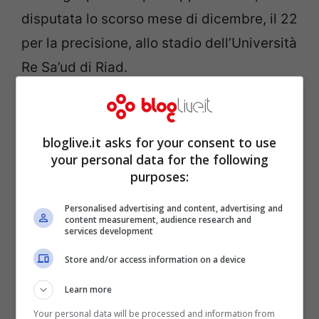
disputata lo scorso mese di dicembre, il 22
per la precisione, allo stadio dell’Università
Re Sa’ud di Riad.
C’era sempre la Juventus di scena ma
quella sera fu decisamente infausta per i
bloglive.it asks for your consent to use
your personal data for the following
colori bianconeri. In Arabia Saudita infatti
purposes:
trionfò la
Lazio
, capace di superare la
formazione di Sarri con il punteggio di 3-1.
Personalised advertising and content, advertising and
content measurement, audience research and
services development
Store and/or access information on a device
Learn more
Your personal data will be processed and information from