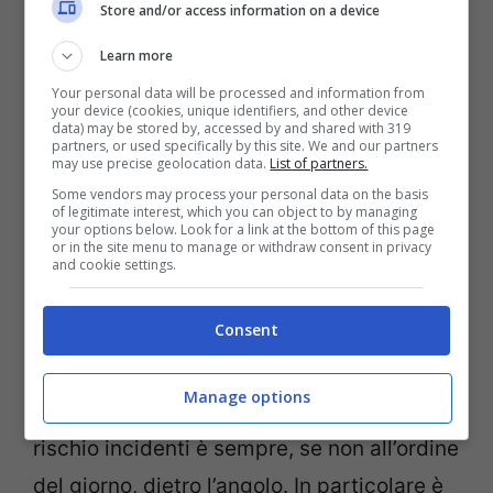
Store and/or access information on a device
Learn more
Your personal data will be processed and information from
your device (cookies, unique identifiers, and other device
data) may be stored by, accessed by and shared with 319
partners, or used specifically by this site. We and our partners
may use precise geolocation data.
List of partners.
Some vendors may process your personal data on the basis
of legitimate interest, which you can object to by managing
your options below. Look for a link at the bottom of this page
or in the site menu to manage or withdraw consent in privacy
and cookie settings.
Viaggi aerei e rimborsi o voucher (Getty Images)
Consent
Le due
“frazioni geopolitiche”
rassicurano
sui loro movimenti aerei e sulla tensione
Manage options
che venutasi a creare col tempo. Ma il
rischio incidenti è sempre, se non all’ordine
del giorno, dietro l’angolo. In particolare è