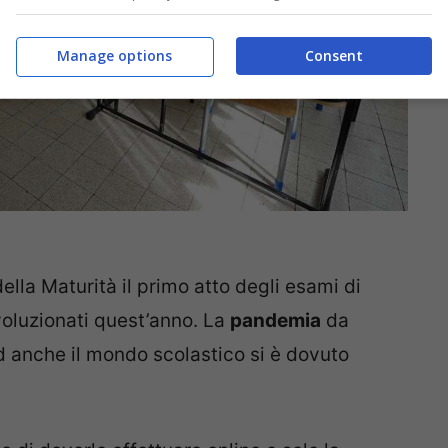
Manage options
Consent
 della Maturità il primo atto degli esami di
oluzionati quest’anno. La
pandemia
da
ed anche il mondo scolastico si è dovuto