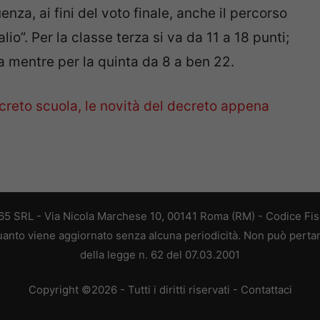
nza, ai fini del voto finale, anche il percorso
alio”. Per la classe terza si va da 11 a 18 punti;
a mentre per la quinta da 8 a ben 22.
creto scuola, le novità del decreto appena
 365 SRL - Via Nicola Marchese 10, 00141 Roma (RM) - Codice Fisc
 quanto viene aggiornato senza alcuna periodicità. Non può perta
della legge n. 62 del 07.03.2001
Copyright ©2026 - Tutti i diritti riservati -
Contattaci