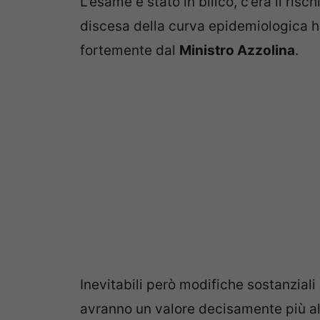
L’esame è stato in bilico, c’era il risc
discesa della curva epidemiologica ha 
fortemente dal
Ministro Azzolina
.
Inevitabili però modifiche sostanziali 
avranno un valore decisamente più alto