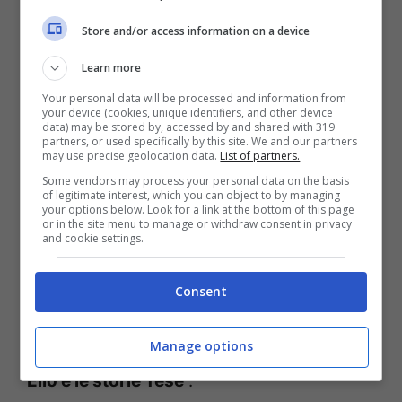
Poi ancora in sua difesa interviene un altro
Store and/or access information on a device
utente: “Se critichiamo
Miriam Leone
per
Learn more
l’estetica, chiudiamo tutto. Domani
Your personal data will be processed and information from
critichiamo
Maradona
per come giocava a
your device (cookies, unique identifiers, and other device
data) may be stored by, accessed by and shared with 319
calcio e
Eminem
per come rappa allora”. In
partners, or used specifically by this site. We and our partners
may use precise geolocation data.
List of partners.
realtà la questione delle sopracciglia della
Some vendors may process your personal data on the basis
bella e talentuosa
Miriam
è storia lunga, lei
of legitimate interest, which you can object to by managing
your options below. Look for a link at the bottom of this page
or in the site menu to manage or withdraw consent in privacy
stessa infatti aveva già confessato nel
and cookie settings.
corso di un’intervista che i suoi detrattori si
concentrano proprio su quel dettaglio del
Consent
suo aspetto: “Scrivono che le mie
Manage options
sopracciglia sono come quelle di
Elio
di
Elio e le storie Tese
“.