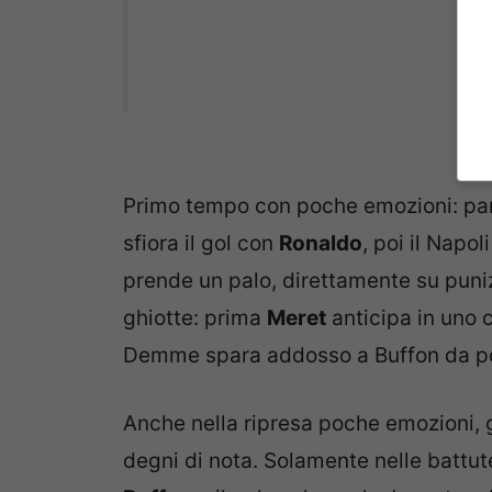
Primo tempo con poche emozioni: pa
sfiora il gol con
Ronaldo
, poi il Napo
prende un palo, direttamente su punizi
ghiotte: prima
Meret
anticipa in uno 
Demme spara addosso a Buffon da po
Anche nella ripresa poche emozioni, g
degni di nota. Solamente nelle battute 
Buffon
e il palo salvano la Juventus 