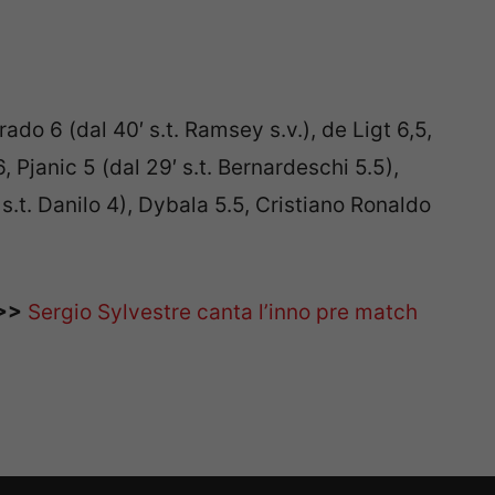
ado 6 (dal 40′ s.t. Ramsey s.v.), de Ligt 6,5,
 Pjanic 5 (dal 29′ s.t. Bernardeschi 5.5),
s.t. Danilo 4), Dybala 5.5, Cristiano Ronaldo
>>
Sergio Sylvestre canta l’inno pre match
 365 SRL - Via Nicola Marchese 10, 00141 Roma (RM) - Codice Fisc