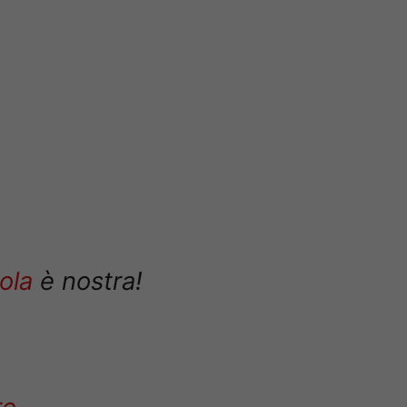
ola
è nostra!
re