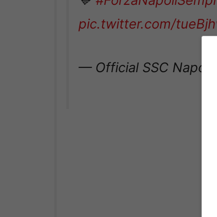
pic.twitter.com/tueB
— Official SSC Napoli