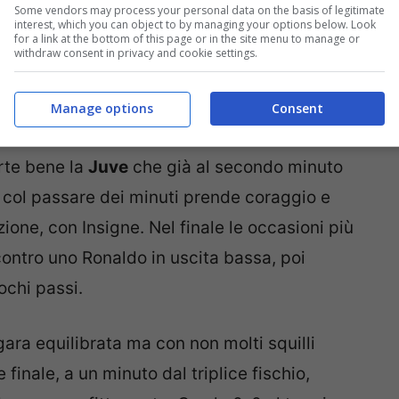
Some vendors may process your personal data on the basis of legitimate
interest, which you can object to by managing your options below. Look
for a link at the bottom of this page or in the site menu to manage or
withdraw consent in privacy and cookie settings.
Manage options
Consent
rte bene la
Juve
che già al secondo minuto
li col passare dei minuti prende coraggio e
one, con Insigne. Nel finale le occasioni più
contro uno Ronaldo in uscita bassa, poi
chi passi.
ara equilibrata ma con non molti squilli
finale, a un minuto dal triplice fischio,
da una sconfitta certa. Con lo 0-0 al termine