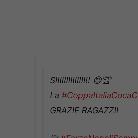
SIIIIIIIIIIIIII!! 😍🏆
La
#CoppaItaliaCocaC
GRAZIE RAGAZZI!
💙
#ForzaNapoliSemp