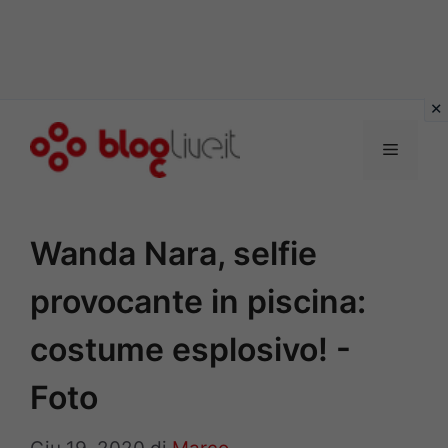
Vai
al
Menu
contenuto
Wanda Nara, selfie
provocante in piscina:
costume esplosivo! -
Foto