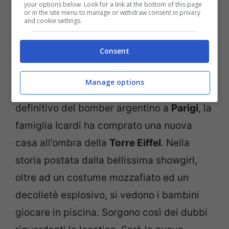
your options below. Look for a link at the bottom of this page
Wanda Nara (Getty Images)
or in the site menu to manage or withdraw consent in privacy
and cookie settings.
La sexy showgirl e procuratrice del marito
Consent
Mauro
Icardi
,
Wanda
Nara
, continua a far
impazzire il popolo di instagram con scatti
Manage options
bollenti. Con l’ufficialità del trasferimento
definitivo del bomber argentino a
Parigi
, la
famiglia Icardi ha comprato una nuova
casa all’ombra della
Torre Eiffel
. Nella
storia postata dalla bellissima showgirl,
oltre ad un costume mozzafiato ed un
decolletè esplosivo, si vedono i bambini
giocare in piscina. Sorgono così dei dubbi