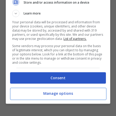
Store and/or access information on a device
c’è nulla di vero. Inoltre, sarebbe la
Learn more
seconda volta che Wikipedia cade in un
Your personal data will be processed and information from
simile errore, infatti qualche settimana fa
your device (cookies, unique identifiers, and other device
data) may be stored by, accessed by and shared with 319
venne erroneamente riportata la
partners, or used specifically by this site. We and our partners
may use precise geolocation data.
List of partners.
scomparsa di
Clint Eastwood.
Some vendors may process your personal data on the basis
of legitimate interest, which you can object to by managing
your options below. Look for a link at the bottom of this page
POTREBBE INTERESSARTI ANCHE >>>
A
or in the site menu to manage or withdraw consent in privacy
and cookie settings.
Camogli scoperta sensazionale: la storia
del galeone ritrovato
Consent
Manage options