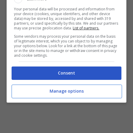
end in
New Jersey
. È vero però anche il
Your personal data will be processed and information from
your device (cookies, unique identifiers, and other device
fatto che anche New Jersey è uno degli
data) may be stored by, accessed by and shared with 319
partners, or used specifically by this site. We and our partners
stati che ha introdotto la quarantena per
may use precise geolocation data.
List of partners.
Some vendors may process your personal data on the basis
chi è stato nella aree più contagiose degli
of legitimate interest, which you can object to by managing
your options below. Look for a link at the bottom of this page
Usa
. Come l’
Arizona
, dove giorni fa si è
or in the site menu to manage or withdraw consent in privacy
and cookie settings.
recato
Trump
.
Consent
Manage options