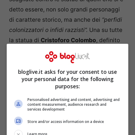
detto essere, non solo grandi personaggi
di carattere storico, ma anche dei
“perfidi
colonizzatori o infidi razzisti”.
Una su tutte
la statua di
Cristoforo Colombo
, definito
da molti, e come detto poc’anzi, non un
grande esploratore o portatore di
scoperte, ma un
perfido colonizzatore
.
bloglive.it asks for your consent to use
your personal data for the following
Nei prossimi giorni la tensione potrà
purposes:
tornare ad essere altissima. Intanto il
Personalised advertising and content, advertising and
tycoon è rimasto a
Washington
:
“Sono
content measurement, audience research and
services development
rimasto qui per far rispettare l’ordine”
afferma quest’ultimo in vista del nuovo
Store and/or access information on a device
decreto, cancellando di fatto il suo week-
Learn more