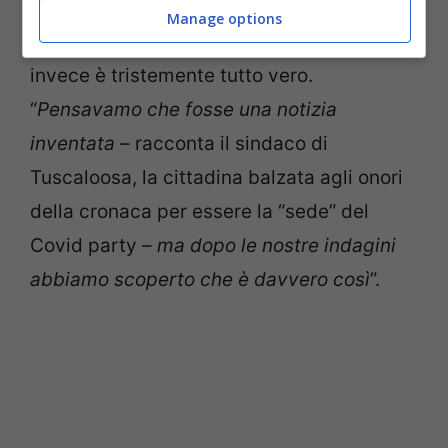
la CNN. Inizialmente si pensava, e sperava,
Manage options
che si potesse trattare di una bufala,
invece è tristemente tutto vero.
“
Pensavamo che fosse una notizia
inventata
– racconta il sindaco di
Tuscaloosa, la cittadina balzata agli onori
della cronaca per essere la “sede” del
Covid party –
ma dopo le nostre indagini
abbiamo scoperto che è davvero così
”.