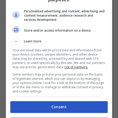
Personalised advertising and content, advertising and
content measurement, audience research and
services development
Store and/or access information on a device
Learn more
A rende ancor più assurda la vicenda il
Your personal data will be processed and information from
your device (cookies, unique identifiers, and other device
fatto che in palio venga messo un
data) may be stored by, accessed by and shared with 319
partners, or used specifically by this site. We and our partners
montepremi in denaro. Il primo
may use precise geolocation data.
List of partners.
partecipante della festa che risulta
Some vendors may process your personal data on the basis
of legitimate interest, which you can object to by managing
your options below. Look for a link at the bottom of this page
positivo al
Coronavirus
infatti vince una
or in the site menu to manage or withdraw consent in privacy
and cookie settings.
somma che non è stata specificata. La
vicenda è avvenuta in una città
Consent
dell’Alabama e a riportare la notizia è stata