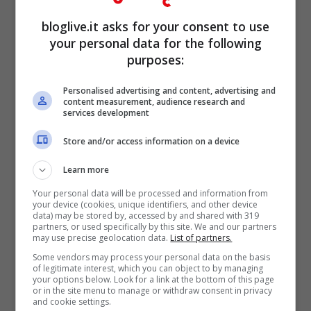
Per preparare il
polpettone ripieno al
bloglive.it asks for your consent to use
forno
iniziate con il lessare gli
spinaci
.
your personal data for the following
Scolateli e metteteli in un colino per
purposes:
eliminare tutta l’acqua. Mettete a bagno
Personalised advertising and content, advertising and
nel latte le fette di pane bianco
content measurement, audience research and
services development
precedentemente privato dei bordi. Nel
Store and/or access information on a device
frattempo ponete in una ciotola capiente la
Learn more
carne macinata
con il parmigiano
Your personal data will be processed and information from
grattugiato (non c’è una quantità ben
your device (cookies, unique identifiers, and other device
data) may be stored by, accessed by and shared with 319
precisa, andate ad occhio e a vostro
partners, or used specifically by this site. We and our partners
may use precise geolocation data.
List of partners.
gusto), il sale, il pepe, la senape e l’uovo.
Some vendors may process your personal data on the basis
Prendete le fettine di pane, strizzatelo e
of legitimate interest, which you can object to by managing
your options below. Look for a link at the bottom of this page
poi ponetelo nel composto. A questo punto
or in the site menu to manage or withdraw consent in privacy
and cookie settings.