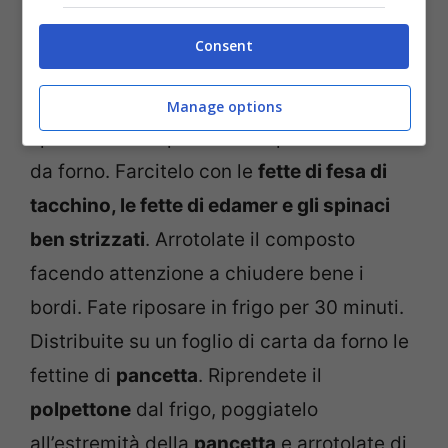
mescolate il tutto fino ad ottenere un
composto omogeneo.
Consent
Una volta amalgamati tutti gli ingredienti,
Manage options
spianate il composto su un pezzo di carta
da forno. Farcitelo con le
fette di fesa di
tacchino, le fette di edamer e gli spinaci
ben strizzati
. Arrotolate il composto
facendo attenzione a chiudere bene i
bordi. Fate riposare in frigo per 30 minuti.
Distribuite su un foglio di carta da forno le
fettine di
pancetta
. Riprendete il
polpettone
dal frigo, poggiatelo
all’estremità della
pancetta
e arrotolate di