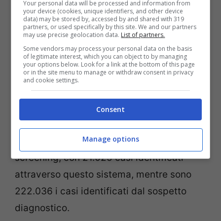
Your personal data will be processed and information from
your device (cookies, unique identifiers, and other device
Bollettino Covid-19 12 luglio (Getty Images)
data) may be stored by, accessed by and shared with 319
partners, or used specifically by this site. We and our partners
may use precise geolocation data.
List of partners.
I
guariti
dall’inizio della pandemia sono
Some vendors may process your personal data on the basis
194.928
su 243.061 casi totali riscontrati;
of legitimate interest, which you can object to by managing
your options below. Look for a link at the bottom of this page
or in the site menu to manage or withdraw consent in privacy
poco più di 13mila (13.179) gli attualmente
and cookie settings.
positivi, con
12.335 in isolamento
domiciliare
. I tamponi effettuati sono
Consent
5.938.811 dall’inizio del coronavirus in
Manage options
Italia. Sta funzionando anche l’attività di
screening, con 21.025 casi identificati
attraverso questo sistema, mentre sono
222.036 i casi identificati dal sospetto
diagnostico.