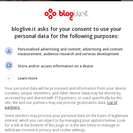
bloglive.it asks for your consent to use your
personal data for the following purposes:
Personalised advertising and content, advertising and content
measurement, audience research and services development
Store and/or access information on a device
Learn more
Your personal data will be processed and information from your device
(cookies, unique identifiers, and other device data) may be stored by,
accessed by and shared with 319 partners, or used specifically by this
site. We and our partners may use precise geolocation data.
List of
er
al video postato. C’è chi, anche
partners.
to tempo poi la ragazza abbia avuto bisogno
Some vendors may process your personal data on the basis of legitimate
interest, which you can object to by managing your options below. Look
iarrea, anche fulminante. Molti hanno invece
for a link at the bottom of this page or in the site menu to manage or
withdraw consent in privacy and cookie settings.