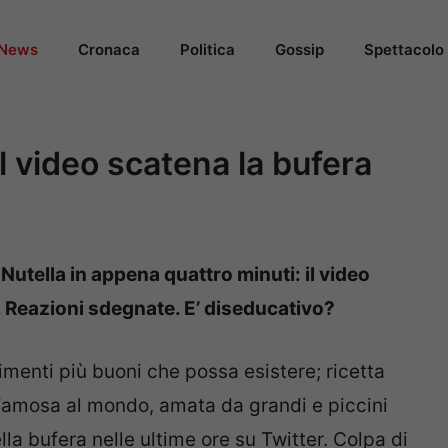
News
Cronaca
Politica
Gossip
Spettacolo
il video scatena la bufera
utella in appena quattro minuti: il video
. Reazioni sdegnate. E’ diseducativo?
menti più buoni che possa esistere; ricetta
famosa al mondo, amata da grandi e piccini
lla bufera nelle ultime ore su Twitter. Colpa di