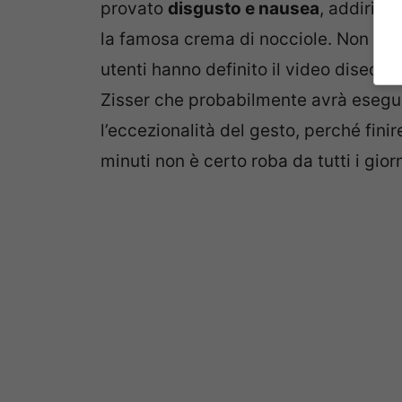
provato
disgusto e nausea
, addiritt
la famosa crema di nocciole. Non so
utenti hanno definito il video diseduca
Zisser che probabilmente avrà esegui
l’eccezionalità del gesto, perché fini
minuti non è certo roba da tutti i gior