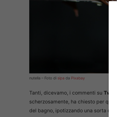
nutella – Foto di
sipa
da
Pixabay
Tanti, dicevamo, i commenti su
Twitt
scherzosamente, ha chiesto per quan
del bagno, ipotizzando una sorta di d