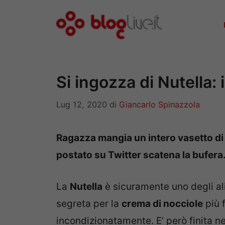
Vai
al
contenuto
Si ingozza di Nutella: 
Lug 12, 2020
di
Giancarlo Spinazzola
Ragazza mangia un intero vasetto di N
postato su Twitter scatena la bufera
La
Nutella
è sicuramente uno degli ali
segreta per la
crema di nocciole
più 
incondizionatamente. E’ però finita ne